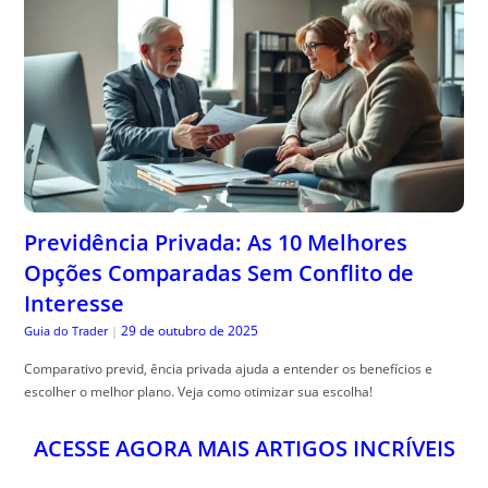
Previdência Privada: As 10 Melhores
Opções Comparadas Sem Conflito de
Interesse
29 de outubro de 2025
Guia do Trader
|
Comparativo previd, ência privada ajuda a entender os benefícios e
escolher o melhor plano. Veja como otimizar sua escolha!
ACESSE AGORA MAIS ARTIGOS INCRÍVEIS