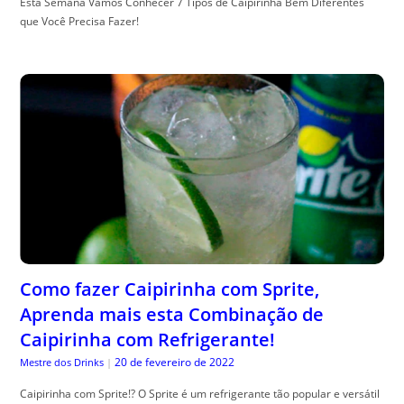
Esta Semana Vamos Conhecer 7 Tipos de Caipirinha Bem Diferentes
que Você Precisa Fazer!
Como fazer Caipirinha com Sprite,
Aprenda mais esta Combinação de
Caipirinha com Refrigerante!
20 de fevereiro de 2022
Mestre dos Drinks
|
Caipirinha com Sprite!? O Sprite é um refrigerante tão popular e versátil