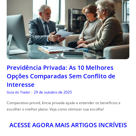
Previdência Privada: As 10 Melhores
Opções Comparadas Sem Conflito de
Interesse
29 de outubro de 2025
Guia do Trader
|
Comparativo previd, ência privada ajuda a entender os benefícios e
escolher o melhor plano. Veja como otimizar sua escolha!
ACESSE AGORA MAIS ARTIGOS INCRÍVEIS