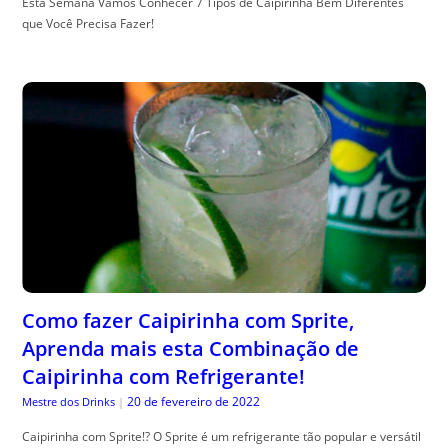
Esta Semana Vamos Conhecer 7 Tipos de Caipirinha Bem Diferentes
que Você Precisa Fazer!
Como fazer Caipirinha com Sprite,
Aprenda mais esta Combinação de
Caipirinha com Refrigerante!
20 de fevereiro de 2022
Mestre dos Drinks
|
Caipirinha com Sprite!? O Sprite é um refrigerante tão popular e versátil