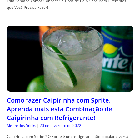
Esta Semana Vamos Conhecer 7 Tipos de Caipirinha Bem Diferentes
que Você Precisa Fazer!
Como fazer Caipirinha com Sprite,
Aprenda mais esta Combinação de
Caipirinha com Refrigerante!
20 de fevereiro de 2022
Mestre dos Drinks
|
Caipirinha com Sprite!? O Sprite é um refrigerante tão popular e versátil