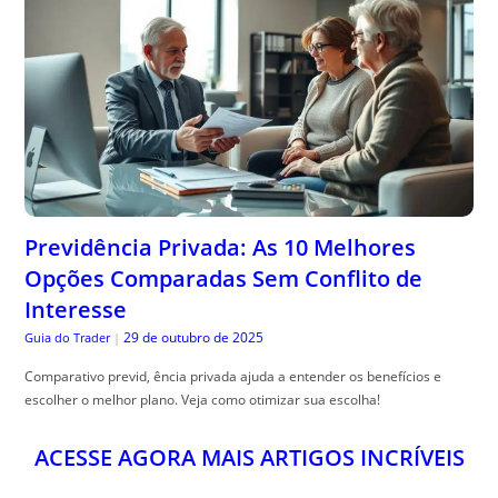
Previdência Privada: As 10 Melhores
Opções Comparadas Sem Conflito de
Interesse
29 de outubro de 2025
Guia do Trader
|
Comparativo previd, ência privada ajuda a entender os benefícios e
escolher o melhor plano. Veja como otimizar sua escolha!
ACESSE AGORA MAIS ARTIGOS INCRÍVEIS