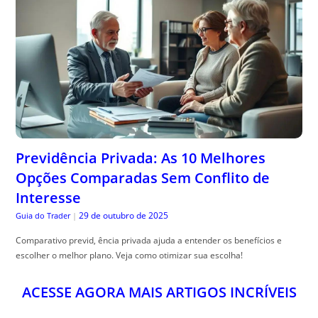
Previdência Privada: As 10 Melhores
Opções Comparadas Sem Conflito de
Interesse
29 de outubro de 2025
Guia do Trader
|
Comparativo previd, ência privada ajuda a entender os benefícios e
escolher o melhor plano. Veja como otimizar sua escolha!
ACESSE AGORA MAIS ARTIGOS INCRÍVEIS