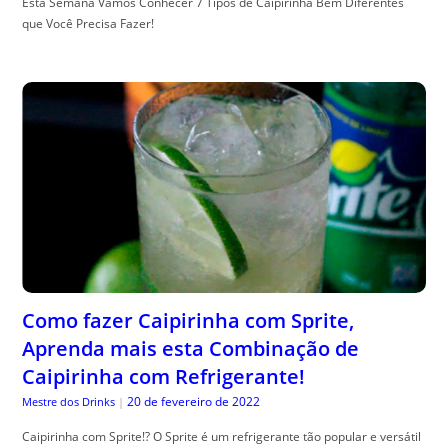
Esta Semana Vamos Conhecer 7 Tipos de Caipirinha Bem Diferentes
que Você Precisa Fazer!
Como fazer Caipirinha com Sprite,
Aprenda mais esta Combinação de
Caipirinha com Refrigerante!
20 de fevereiro de 2022
Mestre dos Drinks
|
Caipirinha com Sprite!? O Sprite é um refrigerante tão popular e versátil