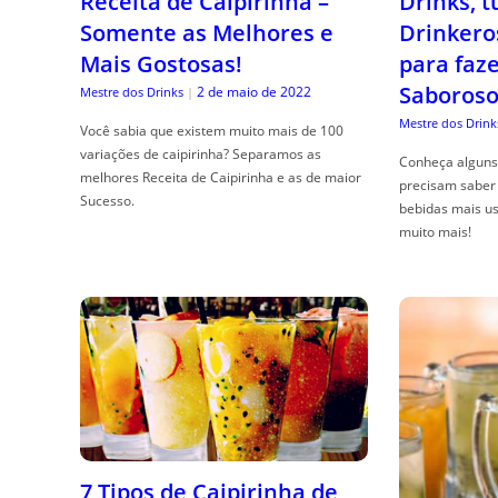
Receita de Caipirinha –
Drinks, 
Somente as Melhores e
Drinkero
Mais Gostosas!
para faz
Saboroso
2 de maio de 2022
Mestre dos Drinks
|
Mestre dos Drink
Você sabia que existem muito mais de 100
variações de caipirinha? Separamos as
Conheça alguns 
melhores Receita de Caipirinha e as de maior
precisam saber 
Sucesso.
bebidas mais us
muito mais!
7 Tipos de Caipirinha de