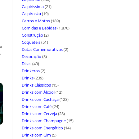
Caipiríssima
(21)
a
Caipiroska
(19)
Carros e Motos
(189)
Comidas e Bebidas
(1.870)
Construção
(2)
Coquetéis
(51)
ça
Datas Comemorativas
(2)
s
Decoração
(3)
Dicas
(49)
Drinkeros
(2)
Drinks
(239)
Drinks Clássicos
(15)
Drinks com Álcool
(12)
Drinks com Cachaça
(123)
Drinks com Café
(24)
Drinks com Cerveja
(28)
Drinks com Champagne
(15)
Drinks com Energético
(14)
Drinks com Gim
(5)