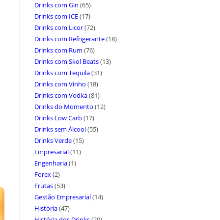
Drinks com Gin
(65)
Drinks com ICE
(17)
Drinks com Licor
(72)
Drinks com Refrigerante
(18)
Drinks com Rum
(76)
Drinks com Skol Beats
(13)
Drinks com Tequila
(31)
Drinks com Vinho
(18)
Drinks com Vodka
(81)
Drinks do Momento
(12)
Drinks Low Carb
(17)
Drinks sem Álcool
(55)
Drinks Verde
(15)
Empresarial
(11)
Engenharia
(1)
Forex
(2)
Frutas
(53)
Gestão Empresarial
(14)
História
(47)
História dos Drinks
(20)