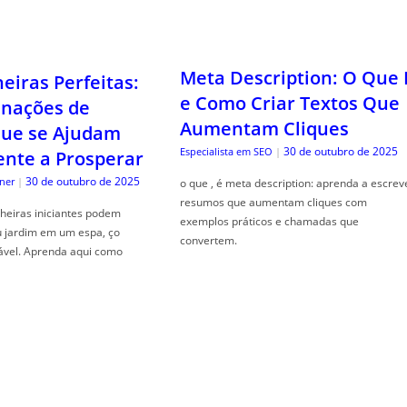
Meta Description: O Que 
iras Perfeitas:
e Como Criar Textos Que
nações de
Aumentam Cliques
que se Ajudam
30 de outubro de 2025
Especialista em SEO
|
nte a Prosperar
30 de outubro de 2025
ner
|
o que , é meta description: aprenda a escrev
resumos que aumentam cliques com
heiras iniciantes podem
exemplos práticos e chamadas que
u jardim em um espa, ço
convertem.
ável. Aprenda aqui como