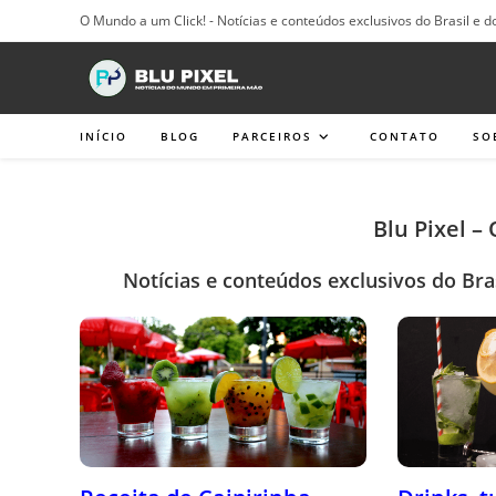
Ir
O Mundo a um Click! - Notícias e conteúdos exclusivos do Brasil e d
para
o
conteúdo
INÍCIO
BLOG
PARCEIROS
CONTATO
SO
Blu Pixel –
Notícias e conteúdos exclusivos do Bra