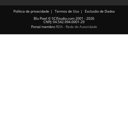
Política de privacidade
Termos de Uso
Exclusão de Dados
Blu Pixel
©
SCIStudio.com
2001 - 2026
CNPJ: 04.542.994.0001-29
Portal membro
RDA - Rede de Autoridade