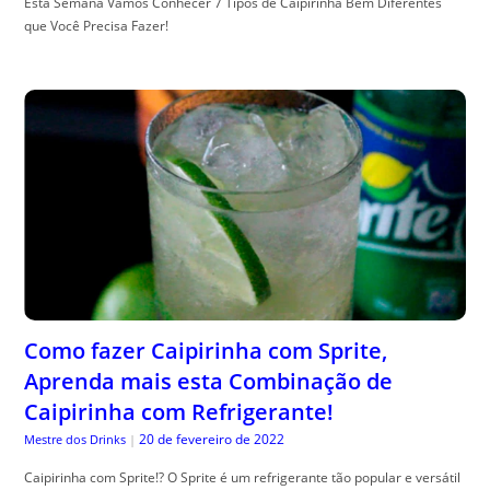
Esta Semana Vamos Conhecer 7 Tipos de Caipirinha Bem Diferentes
que Você Precisa Fazer!
Como fazer Caipirinha com Sprite,
Aprenda mais esta Combinação de
Caipirinha com Refrigerante!
20 de fevereiro de 2022
Mestre dos Drinks
|
Caipirinha com Sprite!? O Sprite é um refrigerante tão popular e versátil