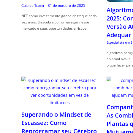
31 de outubro de 2025
Guia do Trader
|
Algoritm
NFT como investimento ganha destaque cada
2025: Co
vez mais. Descubra como navegar nesse
Versão A
mercado e suas oportunidades e riscos.
Adequar
Especialista em 
algoritmo pengu
ão atual avalia 
o que fazer par
Companhe
Superando o Mindset de
As Combi
Escassez: Como
Plantas 
Reprogramar seu Cérebro
Mutuame