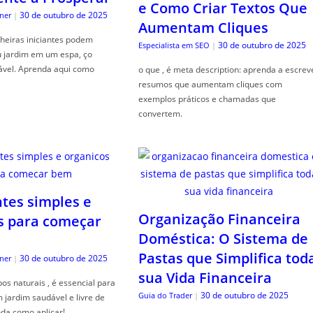
e Como Criar Textos Que
30 de outubro de 2025
ner
|
Aumentam Cliques
heiras iniciantes podem
30 de outubro de 2025
Especialista em SEO
|
u jardim em um espa, ço
ável. Aprenda aqui como
o que , é meta description: aprenda a escrev
resumos que aumentam cliques com
exemplos práticos e chamadas que
convertem.
ntes simples e
Organização Financeira
s para começar
Doméstica: O Sistema de
Pastas que Simplifica tod
30 de outubro de 2025
ner
|
sua Vida Financeira
s naturais , é essencial para
30 de outubro de 2025
Guia do Trader
|
jardim saudável e livre de
da como aplicar!