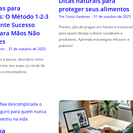
Dicas naturais para
as para
proteger seus alimentos
s: O Método 1-2-3
31 de outubro de 2025
The Trusty Gardener
|
nte Sucesso
Preven, ção de pragas em hortas é essencial
ara Mãos Não
para quem deseja cultivos saudáveis e
produtivos. Aprenda estratégias eficazes e
es
práticas!
31 de outubro de 2025
ner
|
so a passo, descubra como
ormar seu espa, ço verde de
s e encantadora.
xa