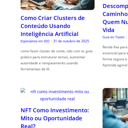
Descompl
Caminho 
Como Criar Clusters de
Quem Nun
Conteúdo Usando
Vida
Inteligência Artificial
Guia do Trader
|
31 de outubro de 2025
Especialista em SEO
|
Renda fixa para 
como fazer cluster de conte, údo com ia: guia
essencial para 
prático para estruturar temas, aumentar
forma segura e 
autoridade e ranqueamento usando
Aprenda agora!
ferramentas de IA.
NFT Como Investimento:
Mito ou Oportunidade
Real?