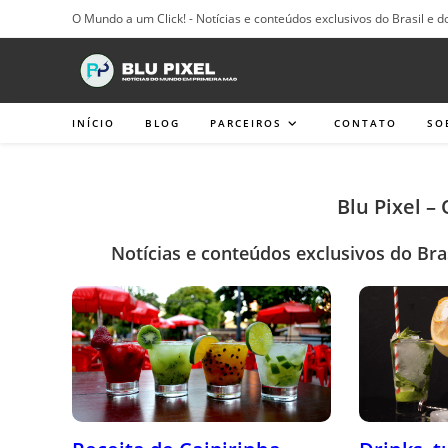
Ir
O Mundo a um Click! - Notícias e conteúdos exclusivos do Brasil e d
para
o
conteúdo
INÍCIO
BLOG
PARCEIROS
CONTATO
SO
Blu Pixel –
Notícias e conteúdos exclusivos do Bra