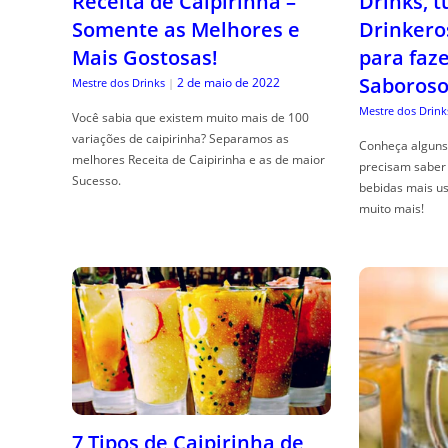
Receita de Caipirinha –
Drinks, 
Somente as Melhores e
Drinkero
Mais Gostosas!
para faz
Saboroso
2 de maio de 2022
Mestre dos Drinks
|
Mestre dos Drink
Você sabia que existem muito mais de 100
variações de caipirinha? Separamos as
Conheça alguns 
melhores Receita de Caipirinha e as de maior
precisam saber 
Sucesso.
bebidas mais us
muito mais!
7 Tipos de Caipirinha de