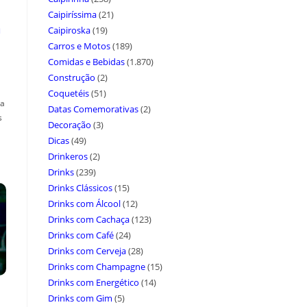
Caipiríssima
(21)
a
Caipiroska
(19)
Carros e Motos
(189)
Comidas e Bebidas
(1.870)
Construção
(2)
Coquetéis
(51)
ça
Datas Comemorativas
(2)
s
Decoração
(3)
Dicas
(49)
Drinkeros
(2)
Drinks
(239)
Drinks Clássicos
(15)
Drinks com Álcool
(12)
Drinks com Cachaça
(123)
Drinks com Café
(24)
Drinks com Cerveja
(28)
Drinks com Champagne
(15)
Drinks com Energético
(14)
Drinks com Gim
(5)