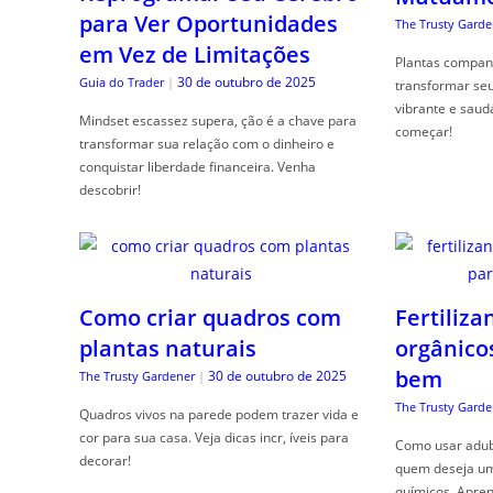
para Ver Oportunidades
The Trusty Garde
em Vez de Limitações
Plantas compan
30 de outubro de 2025
Guia do Trader
|
transformar se
vibrante e saud
Mindset escassez supera, ção é a chave para
começar!
transformar sua relação com o dinheiro e
conquistar liberdade financeira. Venha
descobrir!
Como criar quadros com
Fertiliza
plantas naturais
orgânico
bem
30 de outubro de 2025
The Trusty Gardener
|
The Trusty Garde
Quadros vivos na parede podem trazer vida e
cor para sua casa. Veja dicas incr, íveis para
Como usar adubo
decorar!
quem deseja um 
químicos. Apren