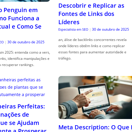
Descobrir e Replicar as
o Penguin em
Fontes de Links dos
mo Funciona a
Líderes
tual e Como Se
30 de outubro de 2025
Especialista em SEO
|
an, álise de backlinks concorrentes revela
30 de outubro de 2025
SEO
|
onde líderes obtêm links e como replicar
essas fontes para aumentar autoridade e
in 2025: entenda como a vers,
tráfego.
links, identifica manipulações e
a recuperar rankings.
iras Perfeitas:
nações de
que se Ajudam
Meta Description: O Que 
nte a Prosperar