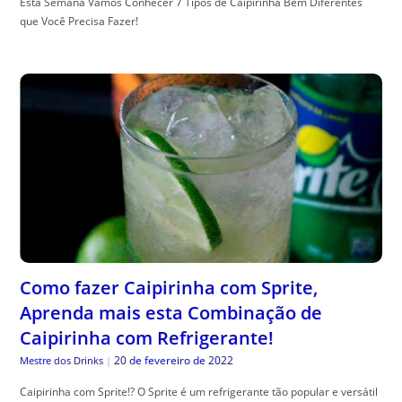
Esta Semana Vamos Conhecer 7 Tipos de Caipirinha Bem Diferentes
que Você Precisa Fazer!
Como fazer Caipirinha com Sprite,
Aprenda mais esta Combinação de
Caipirinha com Refrigerante!
20 de fevereiro de 2022
Mestre dos Drinks
|
Caipirinha com Sprite!? O Sprite é um refrigerante tão popular e versátil