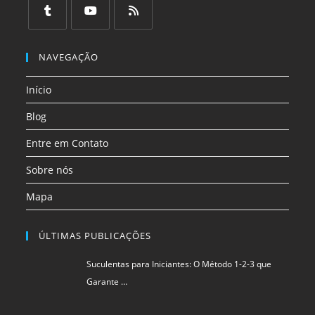
em
em
em
em
em
em
uma
uma
uma
uma
uma
uma
Abre
Abre
Abre
nova
nova
nova
nova
nova
nova
em
em
em
NAVEGAÇÃO
aba
aba
aba
aba
aba
aba
uma
uma
uma
Início
nova
nova
nova
aba
aba
aba
Blog
Entre em Contato
Sobre nós
Mapa
ÚLTIMAS PUBLICAÇÕES
Suculentas para Iniciantes: O Método 1-2-3 que
Garante …