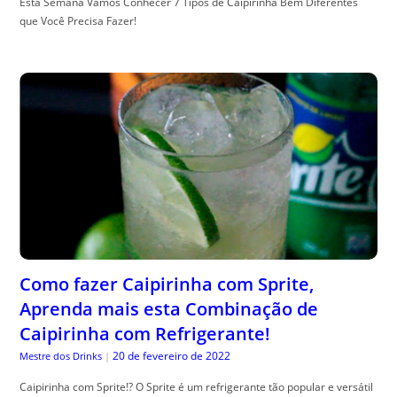
Esta Semana Vamos Conhecer 7 Tipos de Caipirinha Bem Diferentes
que Você Precisa Fazer!
Como fazer Caipirinha com Sprite,
Aprenda mais esta Combinação de
Caipirinha com Refrigerante!
20 de fevereiro de 2022
Mestre dos Drinks
|
Caipirinha com Sprite!? O Sprite é um refrigerante tão popular e versátil