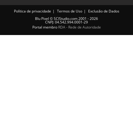
Política de privacidade
Termos de Uso
Exclusão de Dados
Blu Pixel
©
SCIStudio.com
2001 - 2026
CNPJ: 04.542.994.0001-29
Portal membro
RDA - Rede de Autoridade