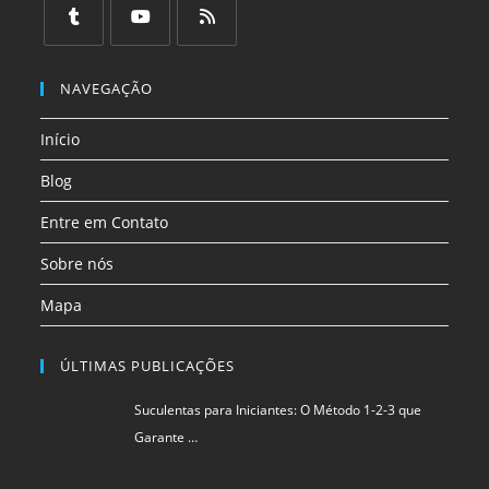
em
em
em
em
em
em
uma
uma
uma
uma
uma
uma
Abre
Abre
Abre
nova
nova
nova
nova
nova
nova
em
em
em
NAVEGAÇÃO
aba
aba
aba
aba
aba
aba
uma
uma
uma
Início
nova
nova
nova
aba
aba
aba
Blog
Entre em Contato
Sobre nós
Mapa
ÚLTIMAS PUBLICAÇÕES
Suculentas para Iniciantes: O Método 1-2-3 que
Garante …