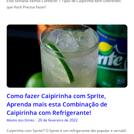
Esta Semana Vamos Conhecer 7 Tipos de Caipirinha Bem Diferentes
que Você Precisa Fazer!
Como fazer Caipirinha com Sprite,
Aprenda mais esta Combinação de
Caipirinha com Refrigerante!
20 de fevereiro de 2022
Mestre dos Drinks
|
Caipirinha com Sprite!? O Sprite é um refrigerante tão popular e versátil