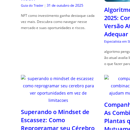
31 de outubro de 2025
Guia do Trader
|
Algoritm
NFT como investimento ganha destaque cada
2025: Co
vez mais. Descubra como navegar nesse
Versão A
mercado e suas oportunidades e riscos.
Adequar
Especialista em 
algoritmo pengu
ão atual avalia 
o que fazer par
Companhe
Superando o Mindset de
As Combi
Escassez: Como
Plantas 
Reprogramar seu Cérebro
Mutuame