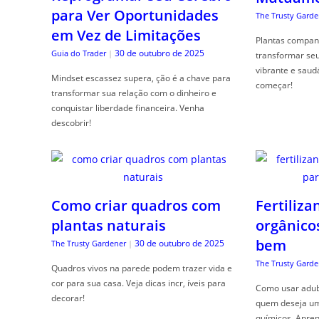
para Ver Oportunidades
The Trusty Garde
em Vez de Limitações
Plantas compan
30 de outubro de 2025
Guia do Trader
|
transformar se
vibrante e saud
Mindset escassez supera, ção é a chave para
começar!
transformar sua relação com o dinheiro e
conquistar liberdade financeira. Venha
descobrir!
Como criar quadros com
Fertiliza
plantas naturais
orgânico
bem
30 de outubro de 2025
The Trusty Gardener
|
The Trusty Garde
Quadros vivos na parede podem trazer vida e
cor para sua casa. Veja dicas incr, íveis para
Como usar adubo
decorar!
quem deseja um 
químicos. Apren