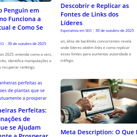
Descobrir e Replicar as
o Penguin em
Fontes de Links dos
mo Funciona a
Líderes
tual e Como Se
30 de outubro de 2025
Especialista em SEO
|
an, álise de backlinks concorrentes revela
30 de outubro de 2025
SEO
|
onde líderes obtêm links e como replicar
essas fontes para aumentar autoridade e
in 2025: entenda como a vers,
tráfego.
links, identifica manipulações e
a recuperar rankings.
iras Perfeitas:
nações de
que se Ajudam
Meta Description: O Que 
nte a Prosperar