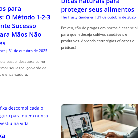
Dicas naturais para
as para
proteger seus alimentos
s: O Método 1-2-3
31 de outubro de 2025
The Trusty Gardener
|
nte Sucesso
Preven, ção de pragas em hortas é essencial
ara Mãos Não
para quem deseja cultivos saudáveis e
produtivos. Aprenda estratégias eficazes e
es
práticas!
31 de outubro de 2025
ner
|
so a passo, descubra como
ormar seu espa, ço verde de
s e encantadora.
xa