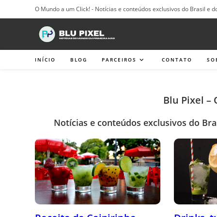
Ir
O Mundo a um Click! - Notícias e conteúdos exclusivos do Brasil e d
para
o
conteúdo
INÍCIO
BLOG
PARCEIROS
CONTATO
SO
Blu Pixel –
Notícias e conteúdos exclusivos do Bra