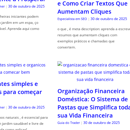
e Como Criar Textos Que
30 de outubro de 2025
ner
|
Aumentam Cliques
heiras iniciantes podem
30 de outubro de 2025
Especialista em SEO
|
u jardim em um espa, ço
ável. Aprenda aqui como
o que , é meta description: aprenda a escrev
resumos que aumentam cliques com
exemplos práticos e chamadas que
convertem.
ntes simples e
Organização Financeira
s para começar
Doméstica: O Sistema de
Pastas que Simplifica tod
30 de outubro de 2025
ner
|
sua Vida Financeira
s naturais , é essencial para
30 de outubro de 2025
Guia do Trader
|
jardim saudável e livre de
da como aplicar!