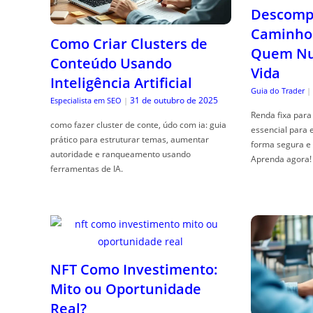
Descompl
Caminho 
Como Criar Clusters de
Quem Nun
Conteúdo Usando
Vida
Inteligência Artificial
Guia do Trader
|
31 de outubro de 2025
Especialista em SEO
|
Renda fixa para 
como fazer cluster de conte, údo com ia: guia
essencial para 
prático para estruturar temas, aumentar
forma segura e 
autoridade e ranqueamento usando
Aprenda agora!
ferramentas de IA.
NFT Como Investimento:
Mito ou Oportunidade
Real?