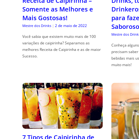
Receita de Caipirinha –
Drinks, 
Somente as Melhores e
Drinkero
Mais Gostosas!
para faz
Saboroso
2 de maio de 2022
Mestre dos Drinks
|
Mestre dos Drink
Você sabia que existem muito mais de 100
variações de caipirinha? Separamos as
Conheça alguns 
melhores Receita de Caipirinha e as de maior
precisam saber 
Sucesso.
bebidas mais us
muito mais!
7 Tipos de Caipirinha de