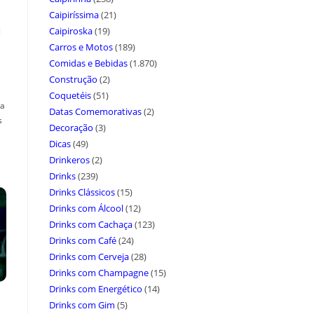
Caipiríssima
(21)
a
Caipiroska
(19)
Carros e Motos
(189)
Comidas e Bebidas
(1.870)
Construção
(2)
Coquetéis
(51)
ça
Datas Comemorativas
(2)
s
Decoração
(3)
Dicas
(49)
Drinkeros
(2)
Drinks
(239)
Drinks Clássicos
(15)
Drinks com Álcool
(12)
Drinks com Cachaça
(123)
Drinks com Café
(24)
Drinks com Cerveja
(28)
Drinks com Champagne
(15)
Drinks com Energético
(14)
Drinks com Gim
(5)