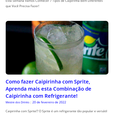
Esta Semana Vamos Conhecer 7 Tipos de Caipirinha Bem Diferentes
que Você Precisa Fazer!
Como fazer Caipirinha com Sprite,
Aprenda mais esta Combinação de
Caipirinha com Refrigerante!
20 de fevereiro de 2022
Mestre dos Drinks
|
Caipirinha com Sprite!? O Sprite é um refrigerante tão popular e versátil