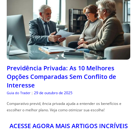
Previdência Privada: As 10 Melhores
Opções Comparadas Sem Conflito de
Interesse
29 de outubro de 2025
Guia do Trader
|
Comparativo previd, ência privada ajuda a entender os benefícios e
escolher o melhor plano. Veja como otimizar sua escolha!
ACESSE AGORA MAIS ARTIGOS INCRÍVEIS