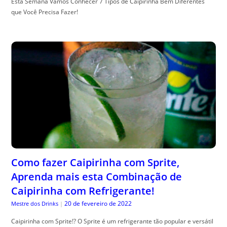
Esta Semana Vamos Conhecer 7 Tipos de Caipirinha Bem Diferentes
que Você Precisa Fazer!
Como fazer Caipirinha com Sprite,
Aprenda mais esta Combinação de
Caipirinha com Refrigerante!
20 de fevereiro de 2022
Mestre dos Drinks
|
Caipirinha com Sprite!? O Sprite é um refrigerante tão popular e versátil