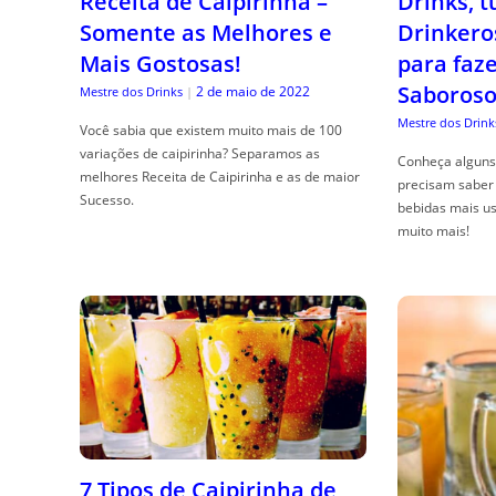
Receita de Caipirinha –
Drinks, 
Somente as Melhores e
Drinkero
Mais Gostosas!
para faz
Saboroso
2 de maio de 2022
Mestre dos Drinks
|
Mestre dos Drink
Você sabia que existem muito mais de 100
variações de caipirinha? Separamos as
Conheça alguns 
melhores Receita de Caipirinha e as de maior
precisam saber 
Sucesso.
bebidas mais us
muito mais!
7 Tipos de Caipirinha de