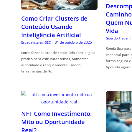
Descompl
Caminho 
Como Criar Clusters de
Quem Nun
Conteúdo Usando
Vida
Inteligência Artificial
Guia do Trader
|
31 de outubro de 2025
Especialista em SEO
|
Renda fixa para 
como fazer cluster de conte, údo com ia: guia
essencial para 
prático para estruturar temas, aumentar
forma segura e 
autoridade e ranqueamento usando
Aprenda agora!
ferramentas de IA.
NFT Como Investimento:
Mito ou Oportunidade
Real?