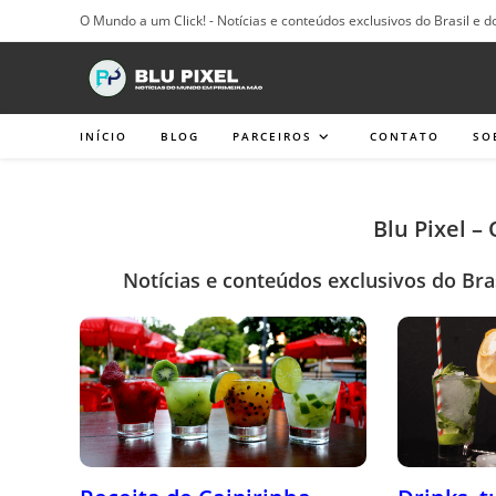
Ir
O Mundo a um Click! - Notícias e conteúdos exclusivos do Brasil e d
para
o
conteúdo
INÍCIO
BLOG
PARCEIROS
CONTATO
SO
Blu Pixel –
Notícias e conteúdos exclusivos do Bra