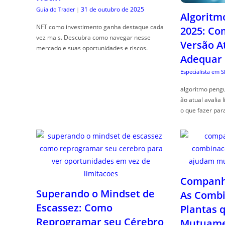
31 de outubro de 2025
Guia do Trader
|
Algoritm
NFT como investimento ganha destaque cada
2025: Co
vez mais. Descubra como navegar nesse
Versão A
mercado e suas oportunidades e riscos.
Adequar
Especialista em 
algoritmo pengu
ão atual avalia 
o que fazer par
Companhe
Superando o Mindset de
As Combi
Escassez: Como
Plantas 
Reprogramar seu Cérebro
Mutuame