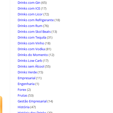
Drinks com Gin
(65)
Drinks com ICE
(17)
Drinks com Licor
(72)
Drinks com Refrigerante
(18)
Drinks com Rum
(76)
Drinks com Skol Beats
(13)
Drinks com Tequila
(31)
Drinks com Vinho
(18)
Drinks com Vodka
(81)
Drinks do Momento
(12)
Drinks Low Carb
(17)
Drinks sem Álcool
(55)
Drinks Verde
(15)
Empresarial
(11)
Engenharia
(1)
Forex
(2)
Frutas
(53)
Gestão Empresarial
(14)
História
(47)
História dos Drinks
(20)