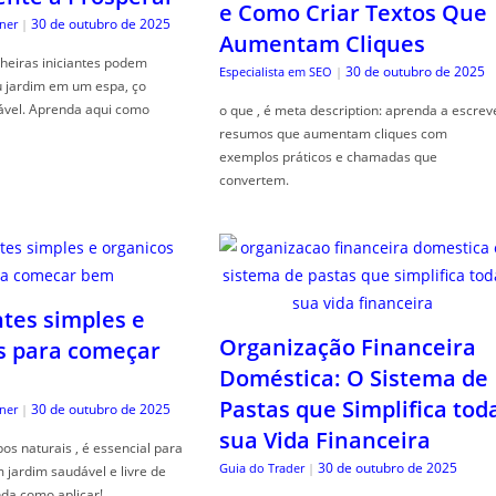
e Como Criar Textos Que
30 de outubro de 2025
ner
|
Aumentam Cliques
heiras iniciantes podem
30 de outubro de 2025
Especialista em SEO
|
u jardim em um espa, ço
ável. Aprenda aqui como
o que , é meta description: aprenda a escrev
resumos que aumentam cliques com
exemplos práticos e chamadas que
convertem.
ntes simples e
Organização Financeira
s para começar
Doméstica: O Sistema de
Pastas que Simplifica tod
30 de outubro de 2025
ner
|
sua Vida Financeira
s naturais , é essencial para
30 de outubro de 2025
Guia do Trader
|
jardim saudável e livre de
da como aplicar!