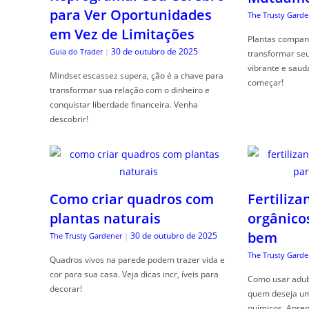
para Ver Oportunidades
The Trusty Garde
em Vez de Limitações
Plantas compan
30 de outubro de 2025
Guia do Trader
|
transformar se
vibrante e saud
Mindset escassez supera, ção é a chave para
começar!
transformar sua relação com o dinheiro e
conquistar liberdade financeira. Venha
descobrir!
Como criar quadros com
Fertiliza
plantas naturais
orgânico
bem
30 de outubro de 2025
The Trusty Gardener
|
The Trusty Garde
Quadros vivos na parede podem trazer vida e
cor para sua casa. Veja dicas incr, íveis para
Como usar adubo
decorar!
quem deseja um 
químicos. Apren