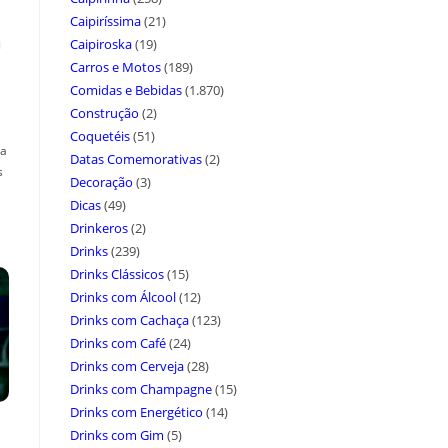
Caipiríssima
(21)
a
Caipiroska
(19)
Carros e Motos
(189)
Comidas e Bebidas
(1.870)
Construção
(2)
Coquetéis
(51)
ça
Datas Comemorativas
(2)
s
Decoração
(3)
Dicas
(49)
Drinkeros
(2)
Drinks
(239)
Drinks Clássicos
(15)
Drinks com Álcool
(12)
Drinks com Cachaça
(123)
Drinks com Café
(24)
Drinks com Cerveja
(28)
Drinks com Champagne
(15)
Drinks com Energético
(14)
Drinks com Gim
(5)