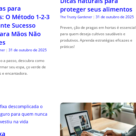
Dicas naturais para
as para
proteger seus alimentos
s: O Método 1-2-3
31 de outubro de 2025
The Trusty Gardener
|
nte Sucesso
Preven, ção de pragas em hortas é essencial
ara Mãos Não
para quem deseja cultivos saudáveis e
produtivos. Aprenda estratégias eficazes e
es
práticas!
31 de outubro de 2025
ner
|
so a passo, descubra como
ormar seu espa, ço verde de
s e encantadora.
xa