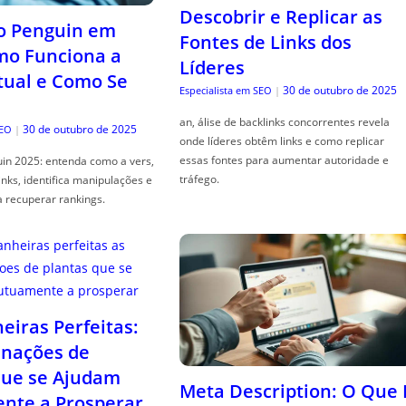
Descobrir e Replicar as
o Penguin em
Fontes de Links dos
mo Funciona a
Líderes
tual e Como Se
30 de outubro de 2025
Especialista em SEO
|
an, álise de backlinks concorrentes revela
30 de outubro de 2025
SEO
|
onde líderes obtêm links e como replicar
essas fontes para aumentar autoridade e
in 2025: entenda como a vers,
tráfego.
links, identifica manipulações e
a recuperar rankings.
iras Perfeitas:
nações de
que se Ajudam
Meta Description: O Que 
nte a Prosperar