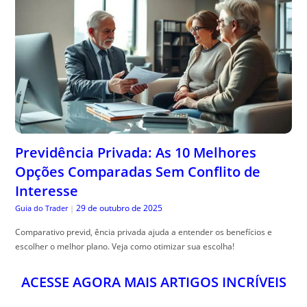
Previdência Privada: As 10 Melhores
Opções Comparadas Sem Conflito de
Interesse
29 de outubro de 2025
Guia do Trader
|
Comparativo previd, ência privada ajuda a entender os benefícios e
escolher o melhor plano. Veja como otimizar sua escolha!
ACESSE AGORA MAIS ARTIGOS INCRÍVEIS