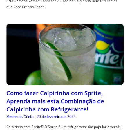
Esta Semana Vamos Conhecer 7 Tipos de Caipirinha Bem Diferentes
que Você Precisa Fazer!
Como fazer Caipirinha com Sprite,
Aprenda mais esta Combinação de
Caipirinha com Refrigerante!
20 de fevereiro de 2022
Mestre dos Drinks
|
Caipirinha com Sprite!? O Sprite é um refrigerante tão popular e versátil