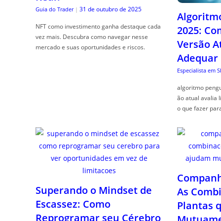
31 de outubro de 2025
Guia do Trader
|
Algoritm
NFT como investimento ganha destaque cada
2025: Co
vez mais. Descubra como navegar nesse
Versão A
mercado e suas oportunidades e riscos.
Adequar
Especialista em 
algoritmo pengu
ão atual avalia 
o que fazer par
Companhe
Superando o Mindset de
As Combi
Escassez: Como
Plantas 
Reprogramar seu Cérebro
Mutuame