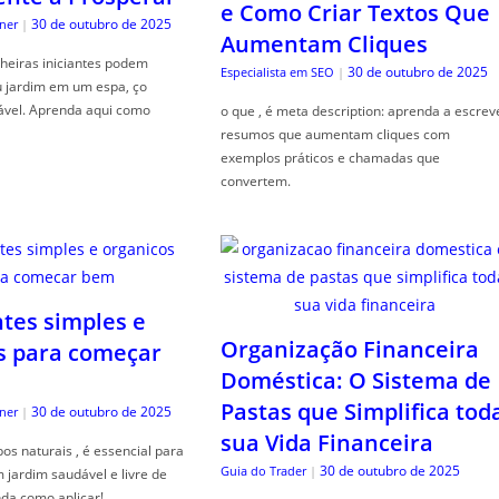
e Como Criar Textos Que
30 de outubro de 2025
ner
|
Aumentam Cliques
heiras iniciantes podem
30 de outubro de 2025
Especialista em SEO
|
u jardim em um espa, ço
ável. Aprenda aqui como
o que , é meta description: aprenda a escrev
resumos que aumentam cliques com
exemplos práticos e chamadas que
convertem.
ntes simples e
Organização Financeira
s para começar
Doméstica: O Sistema de
Pastas que Simplifica tod
30 de outubro de 2025
ner
|
sua Vida Financeira
s naturais , é essencial para
30 de outubro de 2025
Guia do Trader
|
jardim saudável e livre de
da como aplicar!