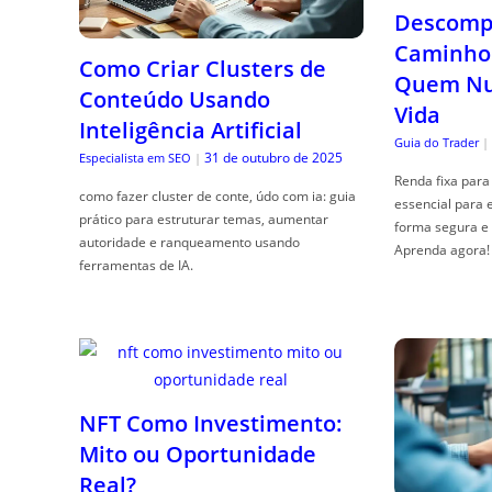
Descompl
Caminho 
Como Criar Clusters de
Quem Nun
Conteúdo Usando
Vida
Inteligência Artificial
Guia do Trader
|
31 de outubro de 2025
Especialista em SEO
|
Renda fixa para 
como fazer cluster de conte, údo com ia: guia
essencial para 
prático para estruturar temas, aumentar
forma segura e 
autoridade e ranqueamento usando
Aprenda agora!
ferramentas de IA.
NFT Como Investimento:
Mito ou Oportunidade
Real?