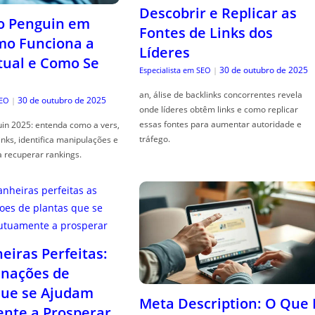
Descobrir e Replicar as
o Penguin em
Fontes de Links dos
mo Funciona a
Líderes
tual e Como Se
30 de outubro de 2025
Especialista em SEO
|
an, álise de backlinks concorrentes revela
30 de outubro de 2025
SEO
|
onde líderes obtêm links e como replicar
essas fontes para aumentar autoridade e
in 2025: entenda como a vers,
tráfego.
links, identifica manipulações e
a recuperar rankings.
iras Perfeitas:
nações de
que se Ajudam
Meta Description: O Que 
nte a Prosperar