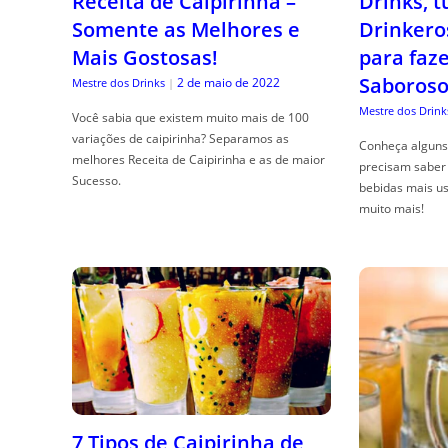
Receita de Caipirinha –
Drinks, 
Somente as Melhores e
Drinkero
Mais Gostosas!
para faz
Saboroso
2 de maio de 2022
Mestre dos Drinks
|
Mestre dos Drink
Você sabia que existem muito mais de 100
variações de caipirinha? Separamos as
Conheça alguns 
melhores Receita de Caipirinha e as de maior
precisam saber 
Sucesso.
bebidas mais us
muito mais!
7 Tipos de Caipirinha de