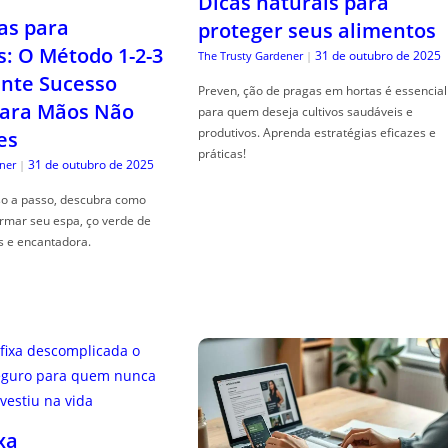
Dicas naturais para
as para
proteger seus alimentos
s: O Método 1-2-3
31 de outubro de 2025
The Trusty Gardener
|
nte Sucesso
Preven, ção de pragas em hortas é essencial
ara Mãos Não
para quem deseja cultivos saudáveis e
produtivos. Aprenda estratégias eficazes e
es
práticas!
31 de outubro de 2025
ner
|
so a passo, descubra como
ormar seu espa, ço verde de
s e encantadora.
xa