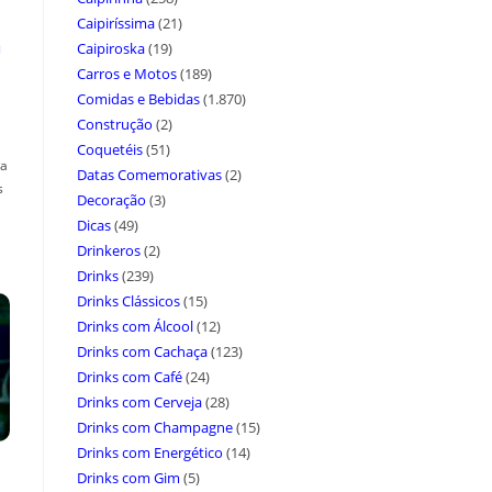
Caipiríssima
(21)
a
Caipiroska
(19)
Carros e Motos
(189)
Comidas e Bebidas
(1.870)
Construção
(2)
Coquetéis
(51)
ça
Datas Comemorativas
(2)
s
Decoração
(3)
Dicas
(49)
Drinkeros
(2)
Drinks
(239)
Drinks Clássicos
(15)
Drinks com Álcool
(12)
Drinks com Cachaça
(123)
Drinks com Café
(24)
Drinks com Cerveja
(28)
Drinks com Champagne
(15)
Drinks com Energético
(14)
Drinks com Gim
(5)