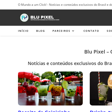
Ir
O Mundo a um Click! - Notícias e conteúdos exclusivos do Brasil e d
para
o
conteúdo
INÍCIO
BLOG
PARCEIROS
CONTATO
SO
Blu Pixel –
Notícias e conteúdos exclusivos do Bra