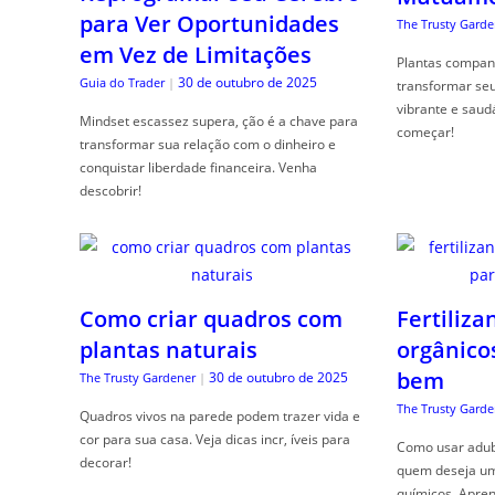
para Ver Oportunidades
The Trusty Garde
em Vez de Limitações
Plantas compan
30 de outubro de 2025
Guia do Trader
|
transformar se
vibrante e saud
Mindset escassez supera, ção é a chave para
começar!
transformar sua relação com o dinheiro e
conquistar liberdade financeira. Venha
descobrir!
Como criar quadros com
Fertiliza
plantas naturais
orgânico
bem
30 de outubro de 2025
The Trusty Gardener
|
The Trusty Garde
Quadros vivos na parede podem trazer vida e
cor para sua casa. Veja dicas incr, íveis para
Como usar adubo
decorar!
quem deseja um 
químicos. Apren