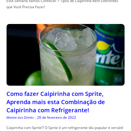
Esta Semana Vamos Conhecer 7 Tipos de Caipirinha Bem Diferentes
que Você Precisa Fazer!
Como fazer Caipirinha com Sprite,
Aprenda mais esta Combinação de
Caipirinha com Refrigerante!
20 de fevereiro de 2022
Mestre dos Drinks
|
Caipirinha com Sprite!? O Sprite é um refrigerante tão popular e versátil