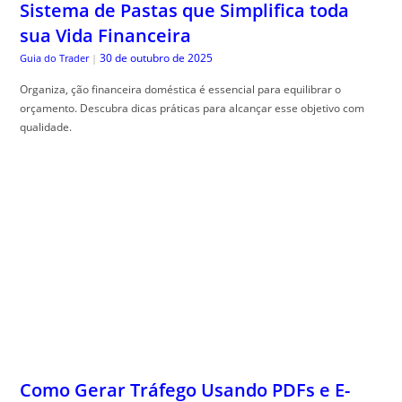
qualidade.
Como Gerar Tráfego Usando PDFs e E-
books Distribuídos de Forma Estratégica
30 de outubro de 2025
Especialista em SEO
|
como usar artigos em pdf e e-books para tr, áfego: aprenda estratégias
práticas de distribuição para atrair visitantes qualificados e aumentar
suas conversões.