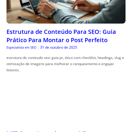
Estrutura de Conteúdo Para SEO: Guia
Prático Para Montar o Post Perfeito
31 de outubro de 2025
Especialista em SEO
|
estrutura de conteudo seo: guia pr, ático com checklist, headings, slug e
otimização de imagens para melhorar o ranqueamento e engajar
leitores.
NFT Como Investimento: Mito ou
Oportunidade Real?
31 de outubro de 2025
Guia do Trader
|
NFT como investimento ganha destaque cada vez mais. Descubra como
navegar nesse mercado e suas oportunidades e riscos.