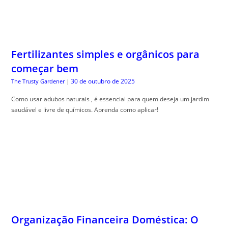
começar bem
30 de outubro de 2025
The Trusty Gardener
|
Como usar adubos naturais , é essencial para quem deseja um jardim
saudável e livre de químicos. Aprenda como aplicar!
Organização Financeira Doméstica: O
Sistema de Pastas que Simplifica toda
sua Vida Financeira
30 de outubro de 2025
Guia do Trader
|
Organiza, ção financeira doméstica é essencial para equilibrar o
orçamento. Descubra dicas práticas para alcançar esse objetivo com