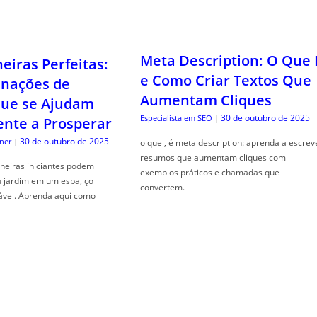
Meta Description: O Que 
iras Perfeitas:
e Como Criar Textos Que
nações de
Aumentam Cliques
que se Ajudam
30 de outubro de 2025
Especialista em SEO
|
nte a Prosperar
30 de outubro de 2025
ner
|
o que , é meta description: aprenda a escrev
resumos que aumentam cliques com
heiras iniciantes podem
exemplos práticos e chamadas que
u jardim em um espa, ço
convertem.
ável. Aprenda aqui como