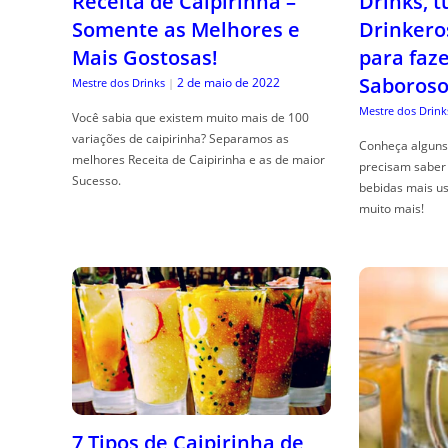
Receita de Caipirinha –
Drinks, 
Somente as Melhores e
Drinkero
Mais Gostosas!
para faz
Saboroso
2 de maio de 2022
Mestre dos Drinks
|
Mestre dos Drink
Você sabia que existem muito mais de 100
variações de caipirinha? Separamos as
Conheça alguns 
melhores Receita de Caipirinha e as de maior
precisam saber 
Sucesso.
bebidas mais us
muito mais!
7 Tipos de Caipirinha de