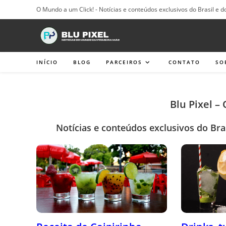
Ir
O Mundo a um Click! - Notícias e conteúdos exclusivos do Brasil e d
para
o
conteúdo
INÍCIO
BLOG
PARCEIROS
CONTATO
SO
Blu Pixel –
Notícias e conteúdos exclusivos do Bra