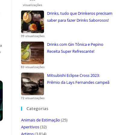
visualizações
a
Drinks, tudo que Drinkeros precisam
saber para fazer Drinks Saborosos!
99 visualizações
Drinks com Gin Tônica e Pepino
ça
Receita Super Refrescante!
s
83 visualizações
Mitsubishi Eclipse Cross 2023:
Prêmio da Lays Fernandes campeã
do ...
72 visualizações
Categorias
Animais de Estimação
(25)
Aperitivos
(32)
Artigos
(3.814)