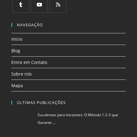
em
em
em
em
em
em
uma
uma
uma
uma
uma
uma
Abre
Abre
Abre
nova
nova
nova
nova
nova
nova
em
em
em
NAVEGAÇÃO
aba
aba
aba
aba
aba
aba
uma
uma
uma
Início
nova
nova
nova
aba
aba
aba
Blog
Entre em Contato
Sobre nós
Mapa
ÚLTIMAS PUBLICAÇÕES
Suculentas para Iniciantes: O Método 1-2-3 que
Garante …