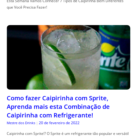
Esta Semana Vamos Conhecer 7 Tipos de Caipirinha Bem Diferentes
que Você Precisa Fazer!
Como fazer Caipirinha com Sprite,
Aprenda mais esta Combinação de
Caipirinha com Refrigerante!
20 de fevereiro de 2022
Mestre dos Drinks
|
Caipirinha com Sprite!? O Sprite é um refrigerante tão popular e versátil