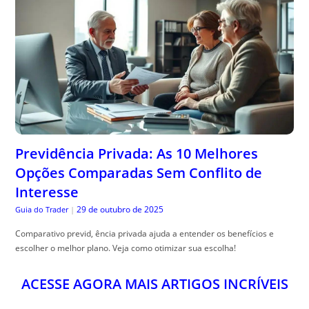
Previdência Privada: As 10 Melhores
Opções Comparadas Sem Conflito de
Interesse
29 de outubro de 2025
Guia do Trader
|
Comparativo previd, ência privada ajuda a entender os benefícios e
escolher o melhor plano. Veja como otimizar sua escolha!
ACESSE AGORA MAIS ARTIGOS INCRÍVEIS