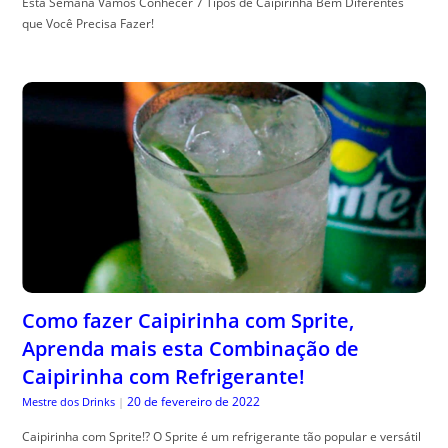
Esta Semana Vamos Conhecer 7 Tipos de Caipirinha Bem Diferentes
que Você Precisa Fazer!
Como fazer Caipirinha com Sprite,
Aprenda mais esta Combinação de
Caipirinha com Refrigerante!
20 de fevereiro de 2022
Mestre dos Drinks
|
Caipirinha com Sprite!? O Sprite é um refrigerante tão popular e versátil