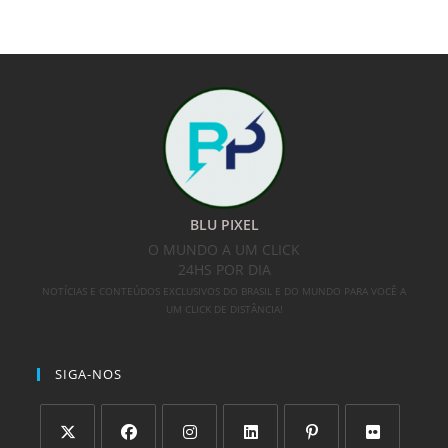
BLU PIXEL
O MUNDO A UM CLICK
24HS POR DIA
NOTÍCIAS E CONTEÚDOS EXCLUSIVOS DO BRASIL E DO MUNDO PARA VOCÊ A
UM CLICK DE DISTÂNCIA!
SIGA-NOS