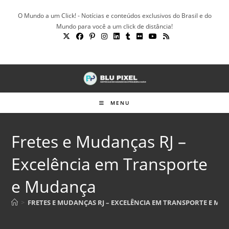
Ir
O Mundo a um Click! - Notícias e conteúdos exclusivos do Brasil e do
para
Mundo para você a um click de distância!
o
conteúdo
MENU
Fretes e Mudanças RJ –
Excelência em Transporte
e Mudança
>
FRETES E MUDANÇAS RJ – EXCELÊNCIA EM TRANSPORTE E M