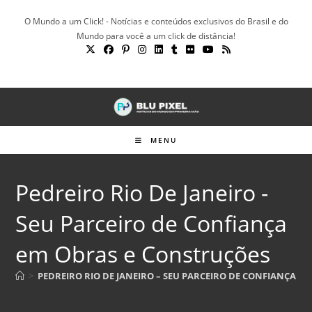
Ir
O Mundo a um Click! - Notícias e conteúdos exclusivos do Brasil e do
para
Mundo para você a um click de distância!
o
conteúdo
MENU
Pedreiro Rio De Janeiro -
Seu Parceiro de Confiança
em Obras e Construções
>
PEDREIRO RIO DE JANEIRO – SEU PARCEIRO DE CONFIANÇA E