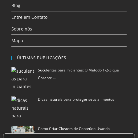
aba
aba
aba
Blog
Entre em Contato
Sobre nós
Mapa
ÚLTIMAS PUBLICAÇÕES
Suculentas para Iniciantes: O Método 1-2-3 que
Garante …
Dicas naturais para proteger seus alimentos
Como Criar Clusters de Conteúdo Usando
Inteligência Art…