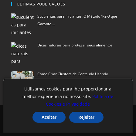
ÚLTIMAS PUBLICAÇÕES
Suculentas para Iniciantes: O Método 1-2-3 que
Garante …
Dicas naturais para proteger seus alimentos
Como Criar Clusters de Conteúdo Usando
Inteligência Art…
Utilizamos cookies para lhe proporcionar a
melhor experiência no nosso site.
Política de
Cookies e Privacidade
Política de privacidade
Termos de Uso
Exclusão de Dados
Aceitar
Rejeitar
Blu Pixel
©
SCIStudio.com
2001 - 2026
CNPJ: 04.542.994.0001-29
Portal membro
RDA - Rede de Autoridade