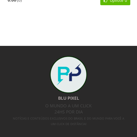
Upvote
0
BLU PIXEL
O MUNDO A UM CLICK
24HS POR DIA
NOTÍCIAS E CONTEÚDOS EXCLUSIVOS DO BRASIL E DO MUNDO PARA VOCÊ A
UM CLICK DE DISTÂNCIA!