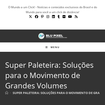
Ir
O Mundo a um Click! - Notícias e conteúdos exclusivos do Brasil e do
para
Mundo para você a um click de distância!
o
conteúdo
MENU
Super Paleteira: Soluções
para o Movimento de
Grandes Volumes
>
SUPER PALETEIRA: SOLUÇÕES PARA O MOVIMENTO DE GRAND