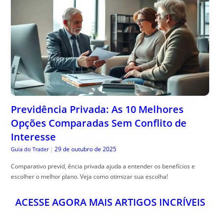
Previdência Privada: As 10 Melhores
Opções Comparadas Sem Conflito de
Interesse
29 de outubro de 2025
Guia do Trader
|
Comparativo previd, ência privada ajuda a entender os benefícios e
escolher o melhor plano. Veja como otimizar sua escolha!
ACESSE AGORA MAIS ARTIGOS INCRÍVEIS