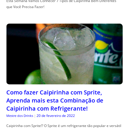
Esta Semana Vamos Conhecer 7 Tipos de Caipirinha Bem Diferentes
que Você Precisa Fazer!
Como fazer Caipirinha com Sprite,
Aprenda mais esta Combinação de
Caipirinha com Refrigerante!
20 de fevereiro de 2022
Mestre dos Drinks
|
Caipirinha com Sprite!? O Sprite é um refrigerante tão popular e versátil