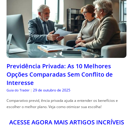
Previdência Privada: As 10 Melhores
Opções Comparadas Sem Conflito de
Interesse
29 de outubro de 2025
Guia do Trader
|
Comparativo previd, ência privada ajuda a entender os benefícios e
escolher o melhor plano. Veja como otimizar sua escolha!
ACESSE AGORA MAIS ARTIGOS INCRÍVEIS