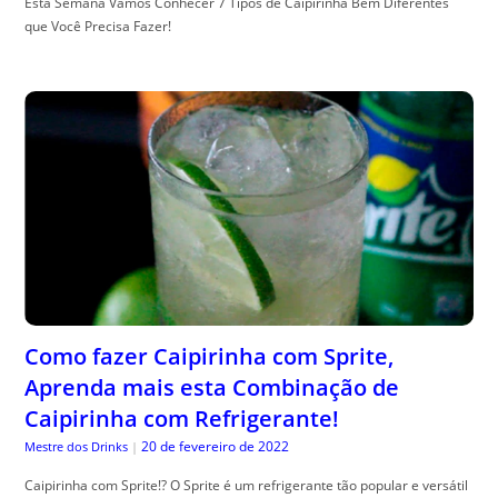
Esta Semana Vamos Conhecer 7 Tipos de Caipirinha Bem Diferentes
que Você Precisa Fazer!
Como fazer Caipirinha com Sprite,
Aprenda mais esta Combinação de
Caipirinha com Refrigerante!
20 de fevereiro de 2022
Mestre dos Drinks
|
Caipirinha com Sprite!? O Sprite é um refrigerante tão popular e versátil