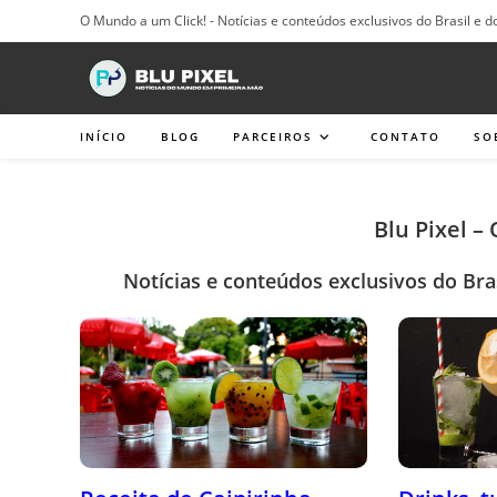
Ir
O Mundo a um Click! - Notícias e conteúdos exclusivos do Brasil e d
para
o
conteúdo
INÍCIO
BLOG
PARCEIROS
CONTATO
SO
Blu Pixel –
Notícias e conteúdos exclusivos do Bra