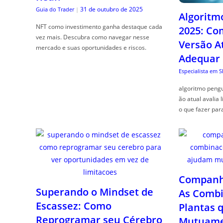
31 de outubro de 2025
Guia do Trader
|
Algoritm
NFT como investimento ganha destaque cada
2025: Co
vez mais. Descubra como navegar nesse
Versão A
mercado e suas oportunidades e riscos.
Adequar
Especialista em 
algoritmo pengu
ão atual avalia 
o que fazer par
Companhe
Superando o Mindset de
As Combi
Escassez: Como
Plantas 
Reprogramar seu Cérebro
Mutuame