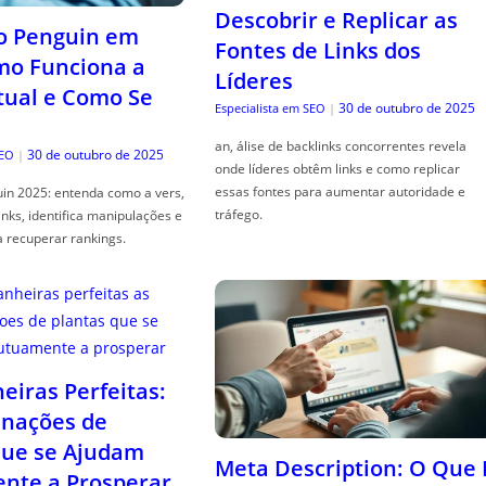
Descobrir e Replicar as
o Penguin em
Fontes de Links dos
mo Funciona a
Líderes
tual e Como Se
30 de outubro de 2025
Especialista em SEO
|
an, álise de backlinks concorrentes revela
30 de outubro de 2025
SEO
|
onde líderes obtêm links e como replicar
essas fontes para aumentar autoridade e
in 2025: entenda como a vers,
tráfego.
links, identifica manipulações e
a recuperar rankings.
iras Perfeitas:
nações de
que se Ajudam
Meta Description: O Que 
nte a Prosperar