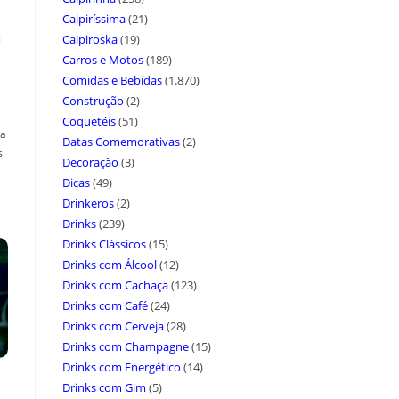
Caipiríssima
(21)
a
Caipiroska
(19)
Carros e Motos
(189)
Comidas e Bebidas
(1.870)
Construção
(2)
Coquetéis
(51)
ça
Datas Comemorativas
(2)
s
Decoração
(3)
Dicas
(49)
Drinkeros
(2)
Drinks
(239)
Drinks Clássicos
(15)
Drinks com Álcool
(12)
Drinks com Cachaça
(123)
Drinks com Café
(24)
Drinks com Cerveja
(28)
Drinks com Champagne
(15)
Drinks com Energético
(14)
Drinks com Gim
(5)