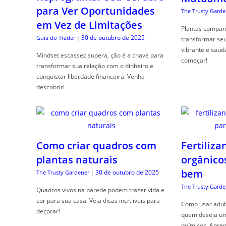
para Ver Oportunidades
The Trusty Garde
em Vez de Limitações
Plantas compan
30 de outubro de 2025
Guia do Trader
|
transformar se
vibrante e saud
Mindset escassez supera, ção é a chave para
começar!
transformar sua relação com o dinheiro e
conquistar liberdade financeira. Venha
descobrir!
Como criar quadros com
Fertiliza
plantas naturais
orgânico
bem
30 de outubro de 2025
The Trusty Gardener
|
The Trusty Garde
Quadros vivos na parede podem trazer vida e
cor para sua casa. Veja dicas incr, íveis para
Como usar adubo
decorar!
quem deseja um 
químicos. Apren