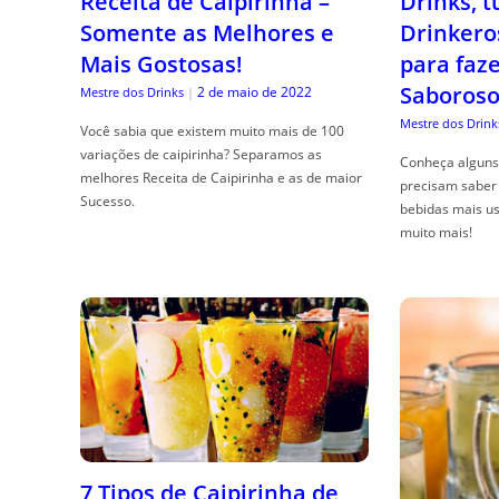
Receita de Caipirinha –
Drinks, 
Somente as Melhores e
Drinkero
Mais Gostosas!
para faz
Saboroso
2 de maio de 2022
Mestre dos Drinks
|
Mestre dos Drink
Você sabia que existem muito mais de 100
variações de caipirinha? Separamos as
Conheça alguns 
melhores Receita de Caipirinha e as de maior
precisam saber 
Sucesso.
bebidas mais us
muito mais!
7 Tipos de Caipirinha de