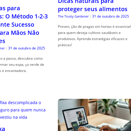
Dicas naturais para
as para
proteger seus alimentos
s: O Método 1-2-3
31 de outubro de 2025
The Trusty Gardener
|
nte Sucesso
Preven, ção de pragas em hortas é essencial
ara Mãos Não
para quem deseja cultivos saudáveis e
produtivos. Aprenda estratégias eficazes e
es
práticas!
31 de outubro de 2025
ner
|
so a passo, descubra como
ormar seu espa, ço verde de
s e encantadora.
xa