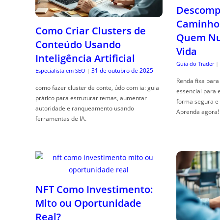
Descompl
Caminho 
Como Criar Clusters de
Quem Nun
Conteúdo Usando
Vida
Inteligência Artificial
Guia do Trader
|
31 de outubro de 2025
Especialista em SEO
|
Renda fixa para 
como fazer cluster de conte, údo com ia: guia
essencial para 
prático para estruturar temas, aumentar
forma segura e 
autoridade e ranqueamento usando
Aprenda agora!
ferramentas de IA.
NFT Como Investimento:
Mito ou Oportunidade
Real?