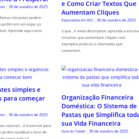
e Como Criar Textos Que
30 de outubro de 2025
ner
|
Aumentam Cliques
heiras iniciantes podem
30 de outubro de 2025
Especialista em SEO
|
u jardim em um espa, ço
ável. Aprenda aqui como
o que , é meta description: aprenda a escrev
resumos que aumentam cliques com
exemplos práticos e chamadas que
convertem.
ntes simples e
Organização Financeira
s para começar
Doméstica: O Sistema de
Pastas que Simplifica tod
30 de outubro de 2025
ner
|
sua Vida Financeira
s naturais , é essencial para
30 de outubro de 2025
Guia do Trader
|
jardim saudável e livre de
da como aplicar!