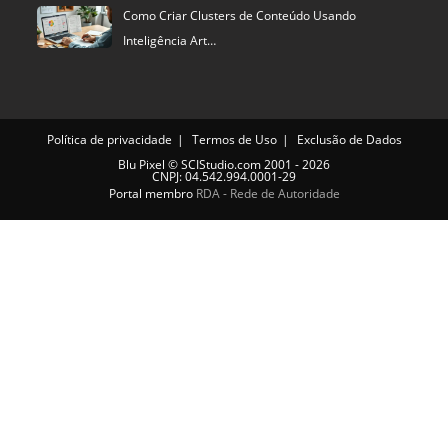
Como Criar Clusters de Conteúdo Usando
Inteligência Art…
Política de privacidade
Termos de Uso
Exclusão de Dados
Blu Pixel
©
SCIStudio.com
2001 - 2026
CNPJ: 04.542.994.0001-29
Portal membro
RDA - Rede de Autoridade