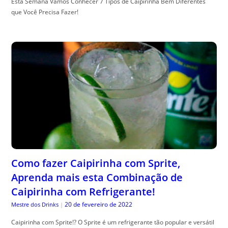
Esta Semana Vamos Conhecer 7 Tipos de Caipirinha Bem Diferentes
que Você Precisa Fazer!
Como fazer Caipirinha com Sprite,
Aprenda mais esta Combinação de
Caipirinha com Refrigerante!
20 de fevereiro de 2022
Mestre dos Drinks
|
Caipirinha com Sprite!? O Sprite é um refrigerante tão popular e versátil