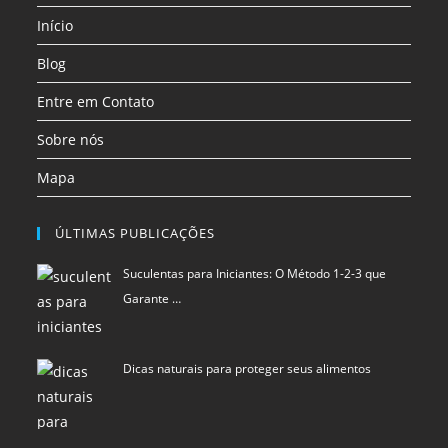
uma
uma
uma
Início
nova
nova
nova
aba
aba
aba
Blog
Entre em Contato
Sobre nós
Mapa
ÚLTIMAS PUBLICAÇÕES
Suculentas para Iniciantes: O Método 1-2-3 que
Garante …
Dicas naturais para proteger seus alimentos