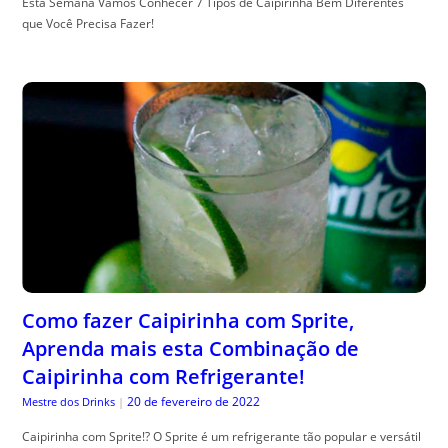
Esta Semana Vamos Conhecer 7 Tipos de Caipirinha Bem Diferentes
que Você Precisa Fazer!
Como fazer Caipirinha com Sprite,
Aprenda mais esta Combinação de
Caipirinha com Refrigerante!
20 de fevereiro de 2022
Mestre dos Drinks
|
Caipirinha com Sprite!? O Sprite é um refrigerante tão popular e versátil