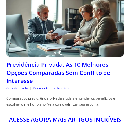
Previdência Privada: As 10 Melhores
Opções Comparadas Sem Conflito de
Interesse
29 de outubro de 2025
Guia do Trader
|
Comparativo previd, ência privada ajuda a entender os benefícios e
escolher o melhor plano. Veja como otimizar sua escolha!
ACESSE AGORA MAIS ARTIGOS INCRÍVEIS