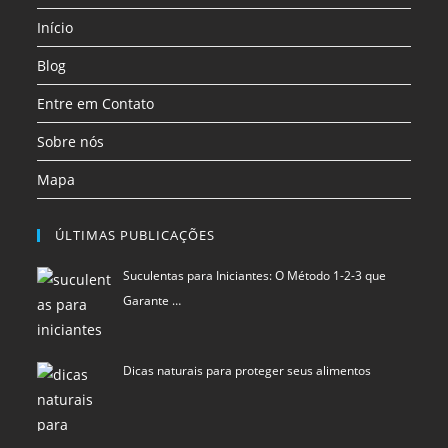
uma
uma
uma
Início
nova
nova
nova
aba
aba
aba
Blog
Entre em Contato
Sobre nós
Mapa
ÚLTIMAS PUBLICAÇÕES
Suculentas para Iniciantes: O Método 1-2-3 que
Garante …
Dicas naturais para proteger seus alimentos