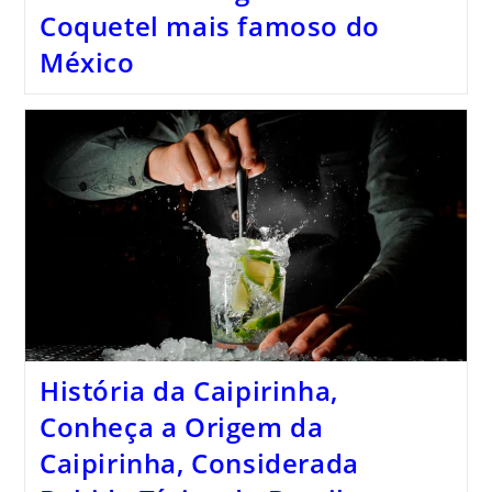
Coquetel mais famoso do
México
História da Caipirinha,
Conheça a Origem da
Caipirinha, Considerada