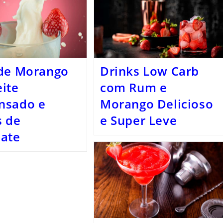
 de Morango
Drinks Low Carb
ite
com Rum e
nsado e
Morango Delicioso
s de
e Super Leve
late