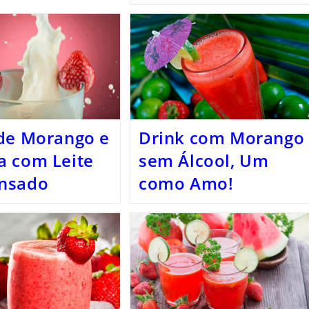
de Morango e
Drink com Morango
a com Leite
sem Álcool, Um
nsado
como Amo!