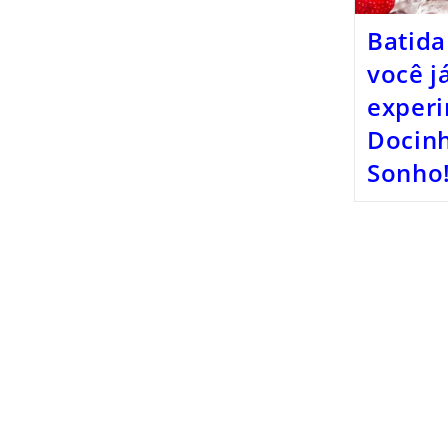
Batida
você j
exper
Docin
Sonho