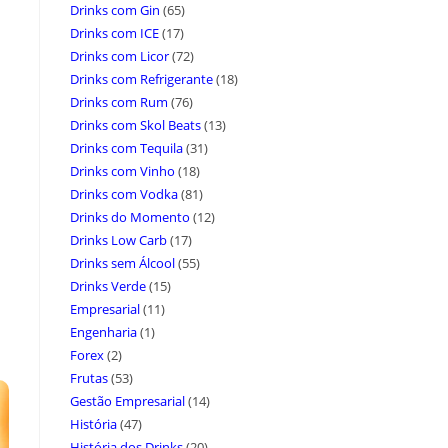
Drinks com Gin
(65)
Drinks com ICE
(17)
Drinks com Licor
(72)
Drinks com Refrigerante
(18)
Drinks com Rum
(76)
Drinks com Skol Beats
(13)
Drinks com Tequila
(31)
Drinks com Vinho
(18)
Drinks com Vodka
(81)
Drinks do Momento
(12)
Drinks Low Carb
(17)
Drinks sem Álcool
(55)
Drinks Verde
(15)
Empresarial
(11)
Engenharia
(1)
Forex
(2)
Frutas
(53)
Gestão Empresarial
(14)
História
(47)
História dos Drinks
(20)