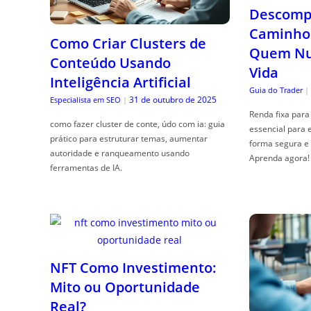
Descompl
Caminho 
Como Criar Clusters de
Quem Nun
Conteúdo Usando
Vida
Inteligência Artificial
Guia do Trader
|
31 de outubro de 2025
Especialista em SEO
|
Renda fixa para 
como fazer cluster de conte, údo com ia: guia
essencial para 
prático para estruturar temas, aumentar
forma segura e 
autoridade e ranqueamento usando
Aprenda agora!
ferramentas de IA.
NFT Como Investimento:
Mito ou Oportunidade
Real?