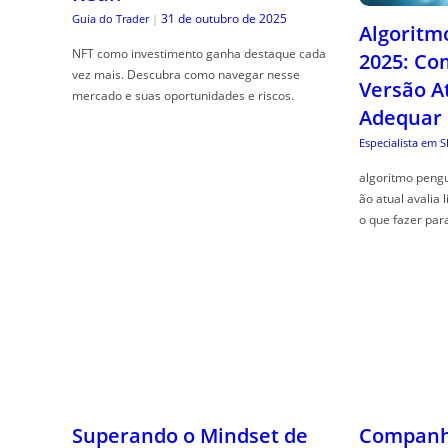
31 de outubro de 2025
Guia do Trader
|
Algoritm
NFT como investimento ganha destaque cada
2025: Co
vez mais. Descubra como navegar nesse
Versão A
mercado e suas oportunidades e riscos.
Adequar
Especialista em 
algoritmo pengu
ão atual avalia 
o que fazer par
Superando o Mindset de
Escassez: Como
Companhe
Reprogramar seu Cérebro