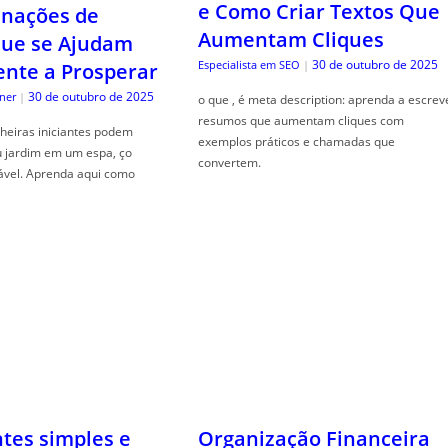
e Como Criar Textos Que
nações de
Aumentam Cliques
que se Ajudam
30 de outubro de 2025
Especialista em SEO
|
nte a Prosperar
30 de outubro de 2025
ner
|
o que , é meta description: aprenda a escrev
resumos que aumentam cliques com
heiras iniciantes podem
exemplos práticos e chamadas que
u jardim em um espa, ço
convertem.
ável. Aprenda aqui como
ntes simples e
Organização Financeira
s para começar
Doméstica: O Sistema de