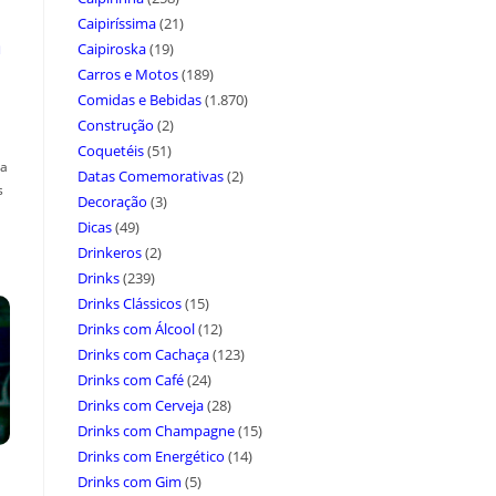
Caipiríssima
(21)
a
Caipiroska
(19)
Carros e Motos
(189)
Comidas e Bebidas
(1.870)
Construção
(2)
Coquetéis
(51)
ça
Datas Comemorativas
(2)
s
Decoração
(3)
Dicas
(49)
Drinkeros
(2)
Drinks
(239)
Drinks Clássicos
(15)
Drinks com Álcool
(12)
Drinks com Cachaça
(123)
Drinks com Café
(24)
Drinks com Cerveja
(28)
Drinks com Champagne
(15)
Drinks com Energético
(14)
Drinks com Gim
(5)