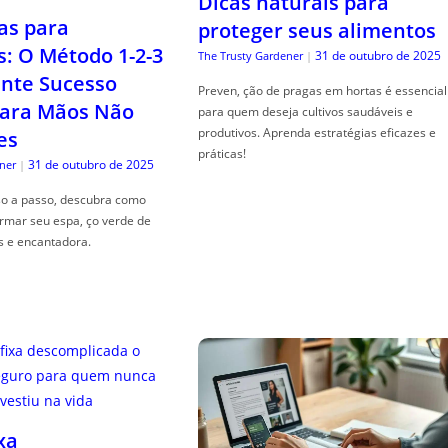
Dicas naturais para
as para
proteger seus alimentos
s: O Método 1-2-3
31 de outubro de 2025
The Trusty Gardener
|
nte Sucesso
Preven, ção de pragas em hortas é essencial
ara Mãos Não
para quem deseja cultivos saudáveis e
produtivos. Aprenda estratégias eficazes e
es
práticas!
31 de outubro de 2025
ner
|
so a passo, descubra como
ormar seu espa, ço verde de
s e encantadora.
xa