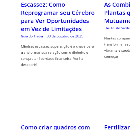
As Combi
para Ver Oportunidades
Plantas 
em Vez de Limitações
Mutuame
30 de outubro de 2025
Guia do Trader
|
The Trusty Garde
Mindset escassez supera, ção é a chave para
transformar sua relação com o dinheiro e
Plantas compan
conquistar liberdade financeira. Venha
transformar se
descobrir!
vibrante e saud
começar!
Como criar quadros com
Fertiliza
plantas naturais
orgânico