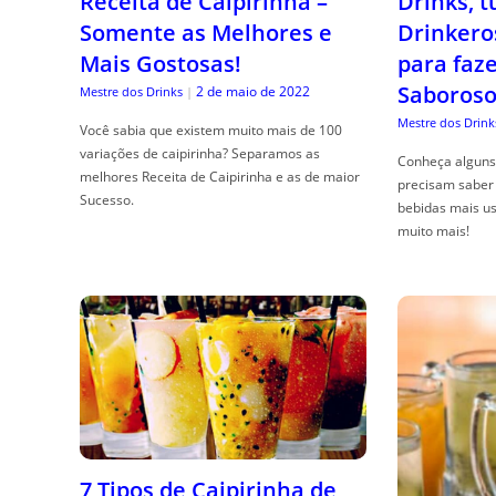
Receita de Caipirinha –
Drinks, 
Somente as Melhores e
Drinkero
Mais Gostosas!
para faz
Saboroso
2 de maio de 2022
Mestre dos Drinks
|
Mestre dos Drink
Você sabia que existem muito mais de 100
variações de caipirinha? Separamos as
Conheça alguns 
melhores Receita de Caipirinha e as de maior
precisam saber 
Sucesso.
bebidas mais us
muito mais!
7 Tipos de Caipirinha de