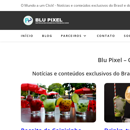
Ir
O Mundo a um Click! - Notícias e conteúdos exclusivos do Brasil e d
para
o
conteúdo
INÍCIO
BLOG
PARCEIROS
CONTATO
SO
Blu Pixel –
Notícias e conteúdos exclusivos do Bra