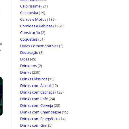
Caipiríssima
(21)
a
Caipiroska
(19)
Carros e Motos
(189)
Comidas e Bebidas
(1.870)
Construção
(2)
Coquetéis
(51)
ça
Datas Comemorativas
(2)
s
Decoração
(3)
Dicas
(49)
Drinkeros
(2)
Drinks
(239)
Drinks Clássicos
(15)
Drinks com Álcool
(12)
Drinks com Cachaça
(123)
Drinks com Café
(24)
Drinks com Cerveja
(28)
Drinks com Champagne
(15)
Drinks com Energético
(14)
Drinks com Gim
(5)