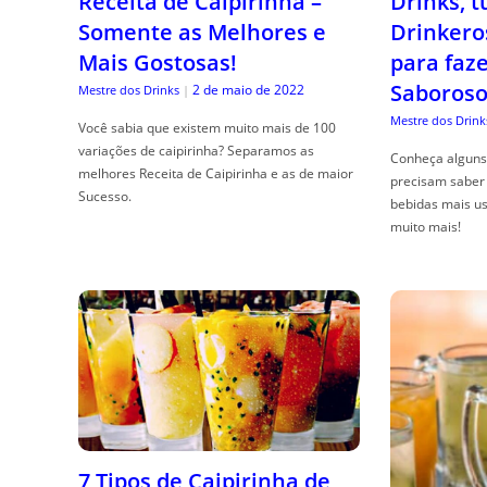
Receita de Caipirinha –
Drinks, 
Somente as Melhores e
Drinkero
Mais Gostosas!
para faz
Saboroso
2 de maio de 2022
Mestre dos Drinks
|
Mestre dos Drink
Você sabia que existem muito mais de 100
variações de caipirinha? Separamos as
Conheça alguns 
melhores Receita de Caipirinha e as de maior
precisam saber 
Sucesso.
bebidas mais us
muito mais!
7 Tipos de Caipirinha de