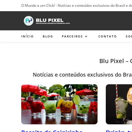
Ir
O Mundo a um Click! - Notícias e conteúdos exclusivos do Brasil e d
para
o
conteúdo
INÍCIO
BLOG
PARCEIROS
CONTATO
SO
Blu Pixel –
Notícias e conteúdos exclusivos do Bra