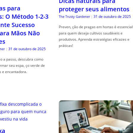
Dicas naturais para
as para
proteger seus alimentos
s: O Método 1-2-3
31 de outubro de 2025
The Trusty Gardener
|
nte Sucesso
Preven, ção de pragas em hortas é essencial
ara Mãos Não
para quem deseja cultivos saudáveis e
produtivos. Aprenda estratégias eficazes e
es
práticas!
31 de outubro de 2025
ner
|
so a passo, descubra como
ormar seu espa, ço verde de
s e encantadora.
xa