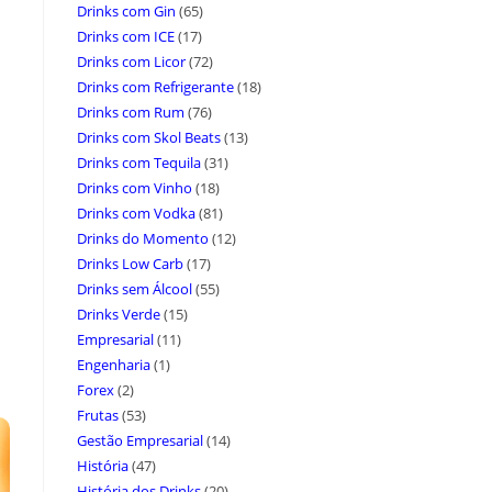
Drinks com Gin
(65)
Drinks com ICE
(17)
Drinks com Licor
(72)
Drinks com Refrigerante
(18)
Drinks com Rum
(76)
Drinks com Skol Beats
(13)
Drinks com Tequila
(31)
Drinks com Vinho
(18)
Drinks com Vodka
(81)
Drinks do Momento
(12)
Drinks Low Carb
(17)
Drinks sem Álcool
(55)
Drinks Verde
(15)
Empresarial
(11)
Engenharia
(1)
Forex
(2)
Frutas
(53)
Gestão Empresarial
(14)
História
(47)
História dos Drinks
(20)