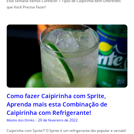
Esta Semana Vamos Conhecer 7 Tipos de Caipirinha Bem Diferentes
que Você Precisa Fazer!
Como fazer Caipirinha com Sprite,
Aprenda mais esta Combinação de
Caipirinha com Refrigerante!
20 de fevereiro de 2022
Mestre dos Drinks
|
Caipirinha com Sprite!? O Sprite é um refrigerante tão popular e versátil