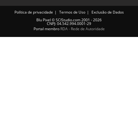
Política de privacidade
Termos de Uso
Exclusão de Dados
Blu Pixel
©
SCIStudio.com
2001 - 2026
CNPJ: 04.542.994.0001-29
Portal membro
RDA - Rede de Autoridade