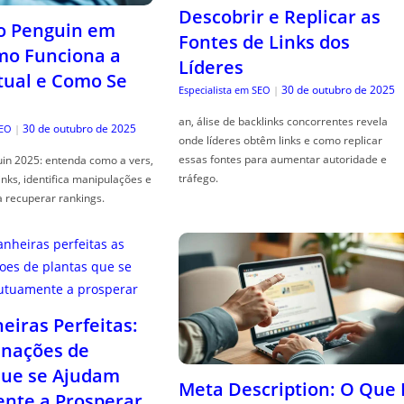
Descobrir e Replicar as
o Penguin em
Fontes de Links dos
mo Funciona a
Líderes
tual e Como Se
30 de outubro de 2025
Especialista em SEO
|
an, álise de backlinks concorrentes revela
30 de outubro de 2025
SEO
|
onde líderes obtêm links e como replicar
essas fontes para aumentar autoridade e
in 2025: entenda como a vers,
tráfego.
links, identifica manipulações e
a recuperar rankings.
iras Perfeitas:
nações de
que se Ajudam
Meta Description: O Que 
nte a Prosperar