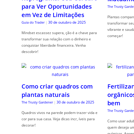
para Ver Oportunidades
The Trusty Garde
em Vez de Limitações
Plantas compan
30 de outubro de 2025
Guia do Trader
|
transformar se
vibrante e saud
Mindset escassez supera, ção é a chave para
começar!
transformar sua relação com o dinheiro e
conquistar liberdade financeira. Venha
descobrir!
Como criar quadros com
Fertiliza
plantas naturais
orgânico
bem
30 de outubro de 2025
The Trusty Gardener
|
The Trusty Garde
Quadros vivos na parede podem trazer vida e
cor para sua casa. Veja dicas incr, íveis para
Como usar adubo
decorar!
quem deseja um 
químicos. Apren