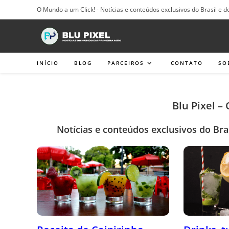
Ir
O Mundo a um Click! - Notícias e conteúdos exclusivos do Brasil e d
para
o
conteúdo
INÍCIO
BLOG
PARCEIROS
CONTATO
SO
Blu Pixel –
Notícias e conteúdos exclusivos do Bra