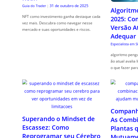
31 de outubro de 2025
Guia do Trader
|
Algoritm
NFT como investimento ganha destaque cada
2025: Co
vez mais. Descubra como navegar nesse
Versão A
mercado e suas oportunidades e riscos.
Adequar
Especialista em 
algoritmo pengu
ão atual avalia 
o que fazer par
Companhe
Superando o Mindset de
As Combi
Escassez: Como
Plantas 
Reprogramar seu Cérebro
Mutuame