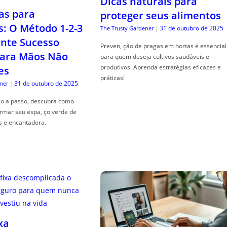
Dicas naturais para
as para
proteger seus alimentos
s: O Método 1-2-3
31 de outubro de 2025
The Trusty Gardener
|
nte Sucesso
Preven, ção de pragas em hortas é essencial
ara Mãos Não
para quem deseja cultivos saudáveis e
produtivos. Aprenda estratégias eficazes e
es
práticas!
31 de outubro de 2025
ner
|
so a passo, descubra como
ormar seu espa, ço verde de
s e encantadora.
xa