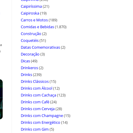
Caipiríssima
(21)
a
Caipiroska
(19)
Carros e Motos
(189)
Comidas e Bebidas
(1.870)
Construção
(2)
Coquetéis
(51)
ça
Datas Comemorativas
(2)
s
Decoração
(3)
Dicas
(49)
Drinkeros
(2)
Drinks
(239)
Drinks Clássicos
(15)
Drinks com Álcool
(12)
Drinks com Cachaça
(123)
Drinks com Café
(24)
Drinks com Cerveja
(28)
Drinks com Champagne
(15)
Drinks com Energético
(14)
Drinks com Gim
(5)