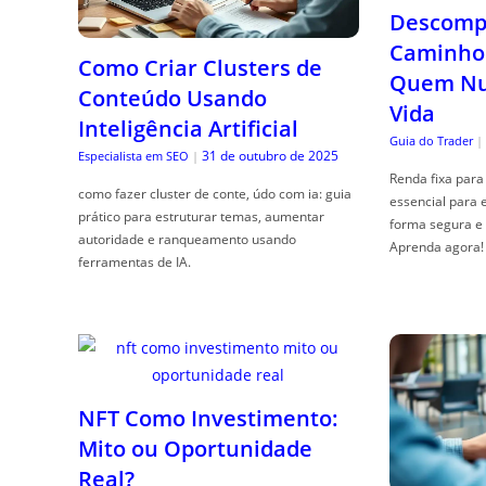
Descompl
Caminho 
Como Criar Clusters de
Quem Nun
Conteúdo Usando
Vida
Inteligência Artificial
Guia do Trader
|
31 de outubro de 2025
Especialista em SEO
|
Renda fixa para 
como fazer cluster de conte, údo com ia: guia
essencial para 
prático para estruturar temas, aumentar
forma segura e 
autoridade e ranqueamento usando
Aprenda agora!
ferramentas de IA.
NFT Como Investimento:
Mito ou Oportunidade
Real?