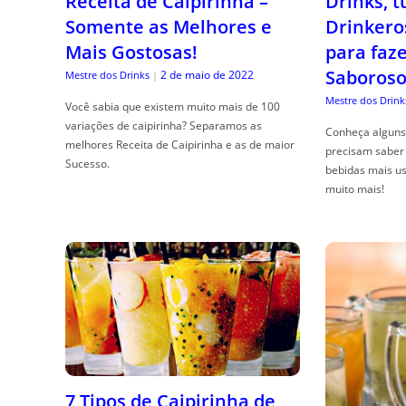
Receita de Caipirinha –
Drinks, 
Somente as Melhores e
Drinkero
Mais Gostosas!
para faz
Saboroso
2 de maio de 2022
Mestre dos Drinks
|
Mestre dos Drink
Você sabia que existem muito mais de 100
variações de caipirinha? Separamos as
Conheça alguns 
melhores Receita de Caipirinha e as de maior
precisam saber 
Sucesso.
bebidas mais us
muito mais!
7 Tipos de Caipirinha de