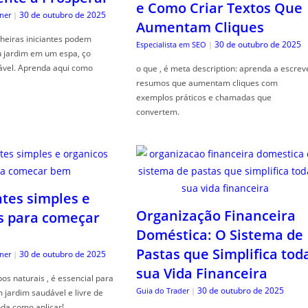
e Como Criar Textos Que
30 de outubro de 2025
ner
|
Aumentam Cliques
heiras iniciantes podem
30 de outubro de 2025
Especialista em SEO
|
u jardim em um espa, ço
ável. Aprenda aqui como
o que , é meta description: aprenda a escrev
resumos que aumentam cliques com
exemplos práticos e chamadas que
convertem.
ntes simples e
Organização Financeira
s para começar
Doméstica: O Sistema de
Pastas que Simplifica tod
30 de outubro de 2025
ner
|
sua Vida Financeira
s naturais , é essencial para
30 de outubro de 2025
Guia do Trader
|
jardim saudável e livre de
da como aplicar!