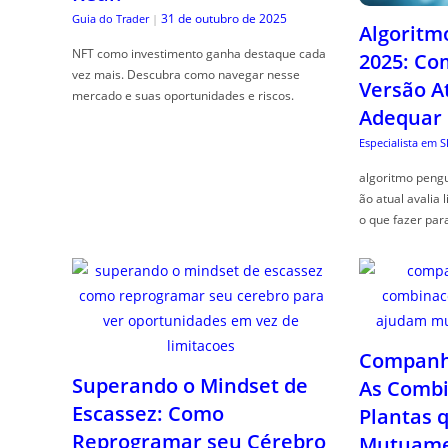
31 de outubro de 2025
Guia do Trader
|
Algoritm
NFT como investimento ganha destaque cada
2025: Co
vez mais. Descubra como navegar nesse
Versão A
mercado e suas oportunidades e riscos.
Adequar
Especialista em 
algoritmo pengu
ão atual avalia 
o que fazer par
Companhe
Superando o Mindset de
As Combi
Escassez: Como
Plantas 
Reprogramar seu Cérebro
Mutuame