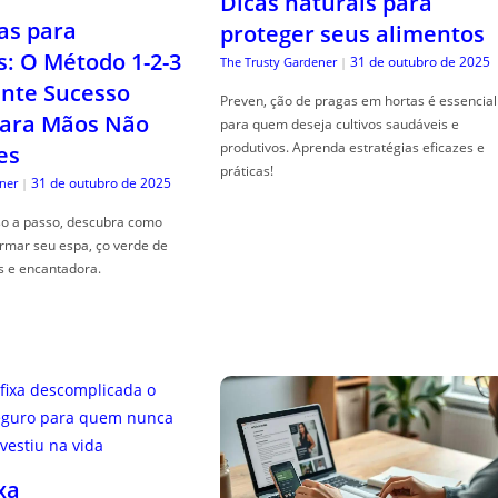
Dicas naturais para
as para
proteger seus alimentos
s: O Método 1-2-3
31 de outubro de 2025
The Trusty Gardener
|
nte Sucesso
Preven, ção de pragas em hortas é essencial
ara Mãos Não
para quem deseja cultivos saudáveis e
produtivos. Aprenda estratégias eficazes e
es
práticas!
31 de outubro de 2025
ner
|
so a passo, descubra como
ormar seu espa, ço verde de
s e encantadora.
xa