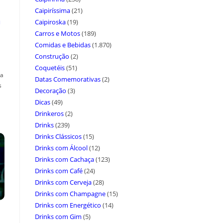
Caipiríssima
(21)
a
Caipiroska
(19)
Carros e Motos
(189)
Comidas e Bebidas
(1.870)
Construção
(2)
Coquetéis
(51)
ça
Datas Comemorativas
(2)
s
Decoração
(3)
Dicas
(49)
Drinkeros
(2)
Drinks
(239)
Drinks Clássicos
(15)
Drinks com Álcool
(12)
Drinks com Cachaça
(123)
Drinks com Café
(24)
Drinks com Cerveja
(28)
Drinks com Champagne
(15)
Drinks com Energético
(14)
Drinks com Gim
(5)