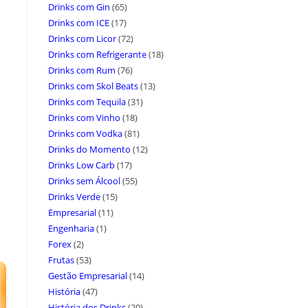
Drinks com Gin
(65)
Drinks com ICE
(17)
Drinks com Licor
(72)
Drinks com Refrigerante
(18)
Drinks com Rum
(76)
Drinks com Skol Beats
(13)
Drinks com Tequila
(31)
Drinks com Vinho
(18)
Drinks com Vodka
(81)
Drinks do Momento
(12)
Drinks Low Carb
(17)
Drinks sem Álcool
(55)
Drinks Verde
(15)
Empresarial
(11)
Engenharia
(1)
Forex
(2)
Frutas
(53)
Gestão Empresarial
(14)
História
(47)
História dos Drinks
(20)