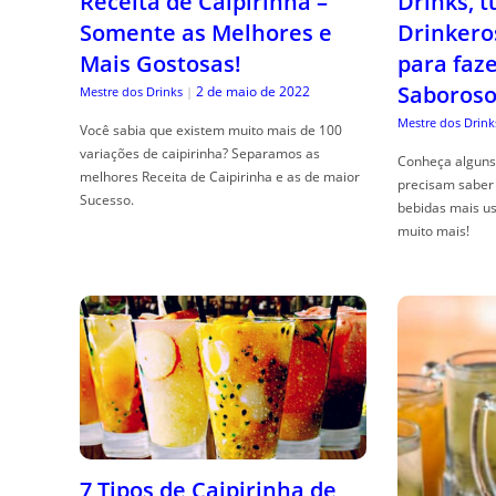
Receita de Caipirinha –
Drinks, 
Somente as Melhores e
Drinkero
Mais Gostosas!
para faz
Saboroso
2 de maio de 2022
Mestre dos Drinks
|
Mestre dos Drink
Você sabia que existem muito mais de 100
variações de caipirinha? Separamos as
Conheça alguns 
melhores Receita de Caipirinha e as de maior
precisam saber 
Sucesso.
bebidas mais us
muito mais!
7 Tipos de Caipirinha de