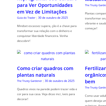
para Ver Oportunidades
The Trusty Garde
em Vez de Limitações
Plantas compan
30 de outubro de 2025
Guia do Trader
|
transformar se
vibrante e saud
Mindset escassez supera, ção é a chave para
começar!
transformar sua relação com o dinheiro e
conquistar liberdade financeira. Venha
descobrir!
Como criar quadros com
Fertiliza
plantas naturais
orgânico
bem
30 de outubro de 2025
The Trusty Gardener
|
The Trusty Garde
Quadros vivos na parede podem trazer vida e
cor para sua casa. Veja dicas incr, íveis para
Como usar adubo
decorar!
quem deseja um 
químicos. Apren