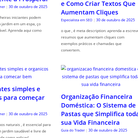
e Como Criar Textos Que
30 de outubro de 2025
ner
|
Aumentam Cliques
heiras iniciantes podem
30 de outubro de 2025
Especialista em SEO
|
u jardim em um espa, ço
ável. Aprenda aqui como
o que , é meta description: aprenda a escrev
resumos que aumentam cliques com
exemplos práticos e chamadas que
convertem.
ntes simples e
Organização Financeira
s para começar
Doméstica: O Sistema de
Pastas que Simplifica tod
30 de outubro de 2025
ner
|
sua Vida Financeira
s naturais , é essencial para
30 de outubro de 2025
Guia do Trader
|
jardim saudável e livre de
da como aplicar!