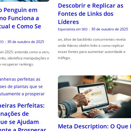
Descobrir e Replicar as
o Penguin em
Fontes de Links dos
mo Funciona a
Líderes
tual e Como Se
30 de outubro de 2025
Especialista em SEO
|
an, álise de backlinks concorrentes revela
30 de outubro de 2025
SEO
|
onde líderes obtêm links e como replicar
essas fontes para aumentar autoridade e
in 2025: entenda como a vers,
tráfego.
links, identifica manipulações e
a recuperar rankings.
iras Perfeitas:
nações de
que se Ajudam
Meta Description: O Que 
nte a Prosperar