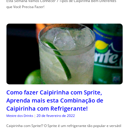
Esta Semana Vamos Conhecer 7 Tipos de Caipirinha Bem Diferentes
que Você Precisa Fazer!
Como fazer Caipirinha com Sprite,
Aprenda mais esta Combinação de
Caipirinha com Refrigerante!
20 de fevereiro de 2022
Mestre dos Drinks
|
Caipirinha com Sprite!? O Sprite é um refrigerante tão popular e versátil