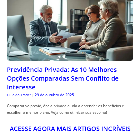
Previdência Privada: As 10 Melhores
Opções Comparadas Sem Conflito de
Interesse
29 de outubro de 2025
Guia do Trader
|
Comparativo previd, ência privada ajuda a entender os benefícios e
escolher o melhor plano. Veja como otimizar sua escolha!
ACESSE AGORA MAIS ARTIGOS INCRÍVEIS