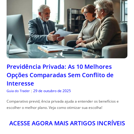
Previdência Privada: As 10 Melhores
Opções Comparadas Sem Conflito de
Interesse
29 de outubro de 2025
Guia do Trader
|
Comparativo previd, ência privada ajuda a entender os benefícios e
escolher o melhor plano. Veja como otimizar sua escolha!
ACESSE AGORA MAIS ARTIGOS INCRÍVEIS