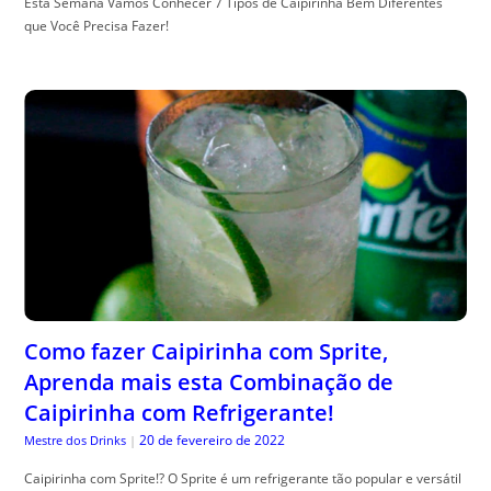
Esta Semana Vamos Conhecer 7 Tipos de Caipirinha Bem Diferentes
que Você Precisa Fazer!
Como fazer Caipirinha com Sprite,
Aprenda mais esta Combinação de
Caipirinha com Refrigerante!
20 de fevereiro de 2022
Mestre dos Drinks
|
Caipirinha com Sprite!? O Sprite é um refrigerante tão popular e versátil