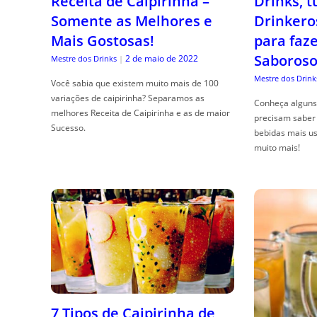
Receita de Caipirinha –
Drinks, 
Somente as Melhores e
Drinkero
Mais Gostosas!
para faz
Saboroso
2 de maio de 2022
Mestre dos Drinks
|
Mestre dos Drink
Você sabia que existem muito mais de 100
variações de caipirinha? Separamos as
Conheça alguns 
melhores Receita de Caipirinha e as de maior
precisam saber 
Sucesso.
bebidas mais us
muito mais!
7 Tipos de Caipirinha de