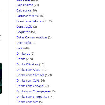
Caipiríssima
(21)
a
Caipiroska
(19)
Carros e Motos
(189)
Comidas e Bebidas
(1.870)
Construção
(2)
Coquetéis
(51)
ça
Datas Comemorativas
(2)
s
Decoração
(3)
Dicas
(49)
Drinkeros
(2)
Drinks
(239)
Drinks Clássicos
(15)
Drinks com Álcool
(12)
Drinks com Cachaça
(123)
Drinks com Café
(24)
Drinks com Cerveja
(28)
Drinks com Champagne
(15)
Drinks com Energético
(14)
Drinks com Gim
(5)