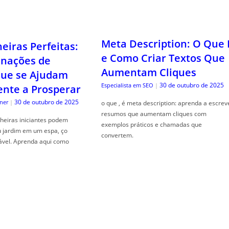
Meta Description: O Que 
iras Perfeitas:
e Como Criar Textos Que
nações de
Aumentam Cliques
que se Ajudam
30 de outubro de 2025
Especialista em SEO
|
nte a Prosperar
30 de outubro de 2025
ner
|
o que , é meta description: aprenda a escrev
resumos que aumentam cliques com
heiras iniciantes podem
exemplos práticos e chamadas que
u jardim em um espa, ço
convertem.
ável. Aprenda aqui como