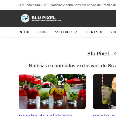
Ir
O Mundo a um Click! - Notícias e conteúdos exclusivos do Brasil e d
para
o
conteúdo
INÍCIO
BLOG
PARCEIROS
CONTATO
SO
Blu Pixel –
Notícias e conteúdos exclusivos do Bra