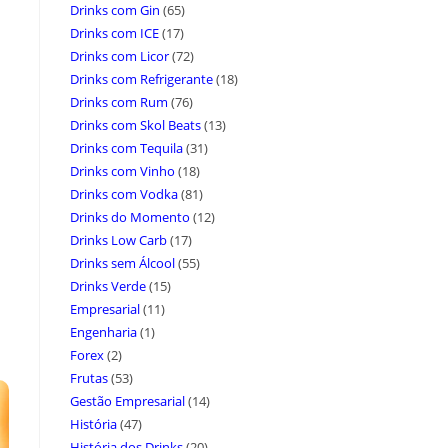
Drinks com Gin
(65)
Drinks com ICE
(17)
Drinks com Licor
(72)
Drinks com Refrigerante
(18)
Drinks com Rum
(76)
Drinks com Skol Beats
(13)
Drinks com Tequila
(31)
Drinks com Vinho
(18)
Drinks com Vodka
(81)
Drinks do Momento
(12)
Drinks Low Carb
(17)
Drinks sem Álcool
(55)
Drinks Verde
(15)
Empresarial
(11)
Engenharia
(1)
Forex
(2)
Frutas
(53)
Gestão Empresarial
(14)
História
(47)
História dos Drinks
(20)