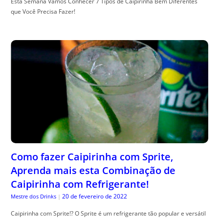
Esta Semana Vamos Conhecer 7 Tipos de Caipirinha Bem Diferentes
que Você Precisa Fazer!
Como fazer Caipirinha com Sprite,
Aprenda mais esta Combinação de
Caipirinha com Refrigerante!
20 de fevereiro de 2022
Mestre dos Drinks
|
Caipirinha com Sprite!? O Sprite é um refrigerante tão popular e versátil