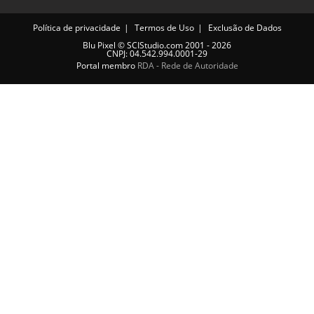
Política de privacidade
Termos de Uso
Exclusão de Dados
Blu Pixel
©
SCIStudio.com
2001 - 2026
CNPJ: 04.542.994.0001-29
Portal membro
RDA - Rede de Autoridade