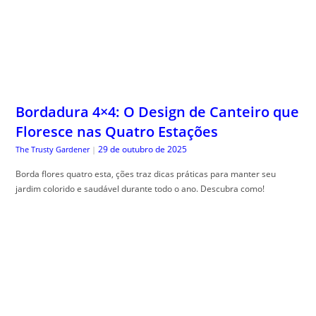
Bordadura 4×4: O Design de Canteiro que
Floresce nas Quatro Estações
29 de outubro de 2025
The Trusty Gardener
|
Borda flores quatro esta, ções traz dicas práticas para manter seu
jardim colorido e saudável durante todo o ano. Descubra como!
Glossário Completo do Cartão de Crédito:
O Significado Real de Cada Taxa e Termo
do seu Contrato