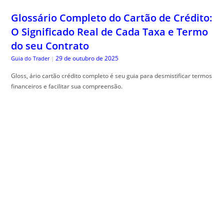
29 de outubro de 2025
Guia do Trader
|
Gloss, ário cartão crédito completo é seu guia para desmistificar termos
financeiros e facilitar sua compreensão.
Engenharia de Sombras: Como Planejar
seu Jardim Considerando o Movimento
Solar Anual
29 de outubro de 2025
The Trusty Gardener
|