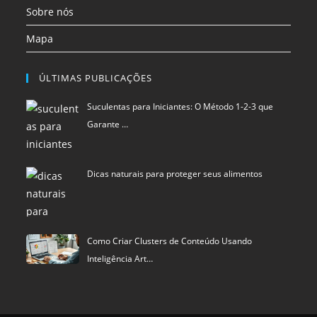
ÚLTIMAS PUBLICAÇÕES
Suculentas para Iniciantes: O Método 1-2-3 que
Garante …
Dicas naturais para proteger seus alimentos
Como Criar Clusters de Conteúdo Usando
Inteligência Art…
Política de privacidade
Termos de Uso
Exclusão de Dados
Blu Pixel
©
SCIStudio.com
2001 - 2026
CNPJ: 04.542.994.0001-29
Portal membro
RDA - Rede de Autoridade