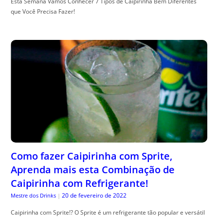
Esta Semana Vamos Conhecer 7 Tipos de Caipirinha Bem Diferentes
que Você Precisa Fazer!
Como fazer Caipirinha com Sprite,
Aprenda mais esta Combinação de
Caipirinha com Refrigerante!
20 de fevereiro de 2022
Mestre dos Drinks
|
Caipirinha com Sprite!? O Sprite é um refrigerante tão popular e versátil