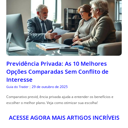
Previdência Privada: As 10 Melhores
Opções Comparadas Sem Conflito de
Interesse
29 de outubro de 2025
Guia do Trader
|
Comparativo previd, ência privada ajuda a entender os benefícios e
escolher o melhor plano. Veja como otimizar sua escolha!
ACESSE AGORA MAIS ARTIGOS INCRÍVEIS