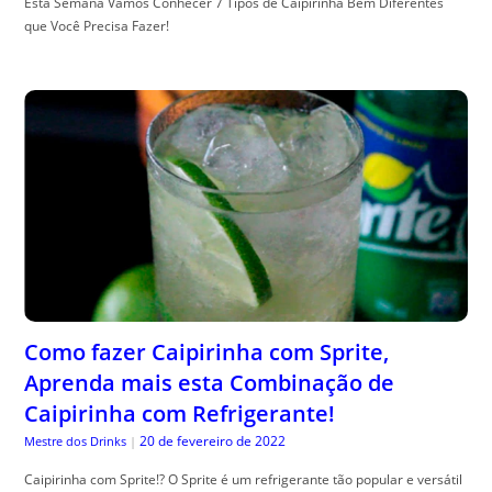
Esta Semana Vamos Conhecer 7 Tipos de Caipirinha Bem Diferentes
que Você Precisa Fazer!
Como fazer Caipirinha com Sprite,
Aprenda mais esta Combinação de
Caipirinha com Refrigerante!
20 de fevereiro de 2022
Mestre dos Drinks
|
Caipirinha com Sprite!? O Sprite é um refrigerante tão popular e versátil