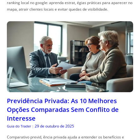
Previdência Privada: As 10 Melhores
Opções Comparadas Sem Conflito de
Interesse
29 de outubro de 2025
Guia do Trader
|
Comparativo previd, ência privada ajuda a entender os benefícios e
escolher o melhor plano. Veja como otimizar sua escolha!
ACESSE AGORA MAIS ARTIGOS INCRÍVEIS