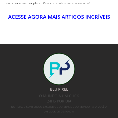
BLU PIXEL
O MUNDO A UM CLICK
24HS POR DIA
NOTÍCIAS E CONTEÚDOS EXCLUSIVOS DO BRASIL E DO MUNDO PARA VOCÊ A
UM CLICK DE DISTÂNCIA!
SIGA-NOS