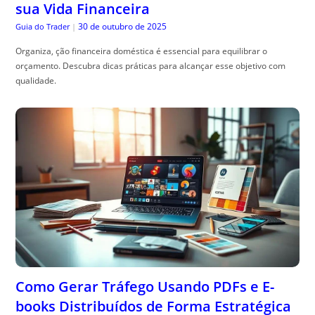
qualidade.
Como Gerar Tráfego Usando PDFs e E-
books Distribuídos de Forma Estratégica
30 de outubro de 2025
Especialista em SEO
|
como usar artigos em pdf e e-books para tr, áfego: aprenda estratégias
práticas de distribuição para atrair visitantes qualificados e aumentar
suas conversões.