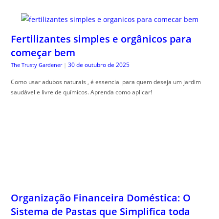
Fertilizantes simples e orgânicos para
começar bem
30 de outubro de 2025
The Trusty Gardener
|
Como usar adubos naturais , é essencial para quem deseja um jardim
saudável e livre de químicos. Aprenda como aplicar!
Organização Financeira Doméstica: O
Sistema de Pastas que Simplifica toda
sua Vida Financeira
30 de outubro de 2025
Guia do Trader
|
Organiza, ção financeira doméstica é essencial para equilibrar o
orçamento. Descubra dicas práticas para alcançar esse objetivo com