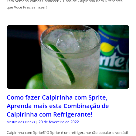
Esta Semana Vamos Conhecer 7 Tipos de Caipirinha Bem Diferentes
que Você Precisa Fazer!
Como fazer Caipirinha com Sprite,
Aprenda mais esta Combinação de
Caipirinha com Refrigerante!
20 de fevereiro de 2022
Mestre dos Drinks
|
Caipirinha com Sprite!? O Sprite é um refrigerante tão popular e versátil