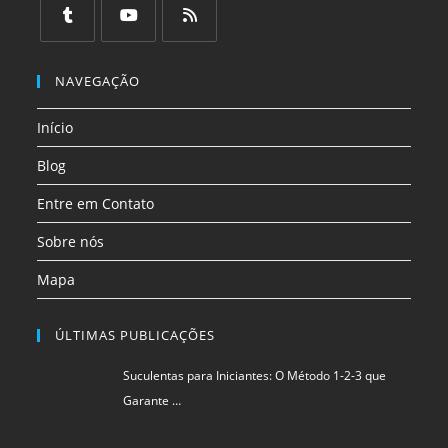
em
em
em
em
em
em
uma
uma
uma
uma
uma
uma
Abre
Abre
Abre
nova
nova
nova
nova
nova
nova
em
em
em
NAVEGAÇÃO
aba
aba
aba
aba
aba
aba
uma
uma
uma
Início
nova
nova
nova
aba
aba
aba
Blog
Entre em Contato
Sobre nós
Mapa
ÚLTIMAS PUBLICAÇÕES
Suculentas para Iniciantes: O Método 1-2-3 que
Garante …