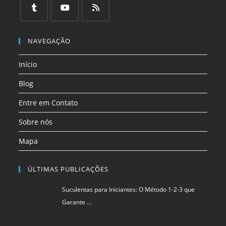
em
em
em
em
em
em
uma
uma
uma
uma
uma
uma
Abre
Abre
Abre
nova
nova
nova
nova
nova
nova
em
em
em
NAVEGAÇÃO
aba
aba
aba
aba
aba
aba
uma
uma
uma
Início
nova
nova
nova
aba
aba
aba
Blog
Entre em Contato
Sobre nós
Mapa
ÚLTIMAS PUBLICAÇÕES
Suculentas para Iniciantes: O Método 1-2-3 que
Garante …