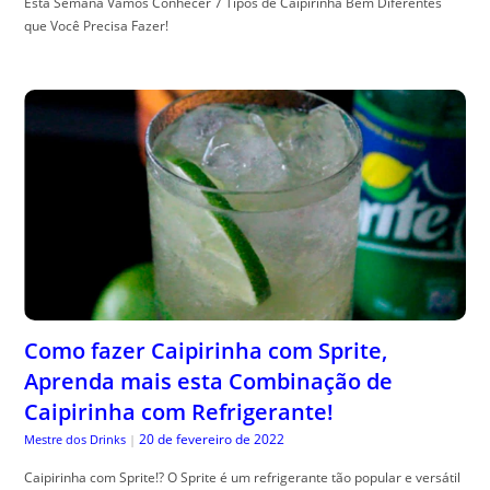
Esta Semana Vamos Conhecer 7 Tipos de Caipirinha Bem Diferentes
que Você Precisa Fazer!
Como fazer Caipirinha com Sprite,
Aprenda mais esta Combinação de
Caipirinha com Refrigerante!
20 de fevereiro de 2022
Mestre dos Drinks
|
Caipirinha com Sprite!? O Sprite é um refrigerante tão popular e versátil