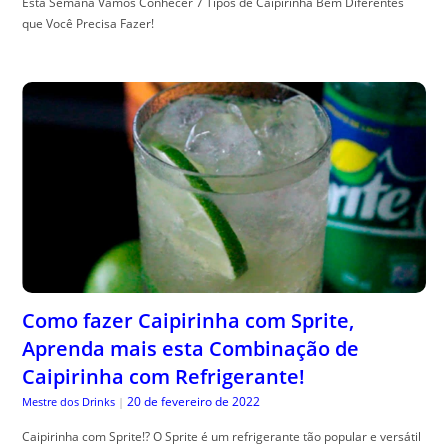
Esta Semana Vamos Conhecer 7 Tipos de Caipirinha Bem Diferentes
que Você Precisa Fazer!
Como fazer Caipirinha com Sprite,
Aprenda mais esta Combinação de
Caipirinha com Refrigerante!
20 de fevereiro de 2022
Mestre dos Drinks
|
Caipirinha com Sprite!? O Sprite é um refrigerante tão popular e versátil