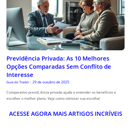
Previdência Privada: As 10 Melhores
Opções Comparadas Sem Conflito de
Interesse
29 de outubro de 2025
Guia do Trader
|
Comparativo previd, ência privada ajuda a entender os benefícios e
escolher o melhor plano. Veja como otimizar sua escolha!
ACESSE AGORA MAIS ARTIGOS INCRÍVEIS