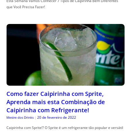
Esta Semana Vamos Conhecer 7 Tipos de Caipirinha Bem Diferentes
que Você Precisa Fazer!
Como fazer Caipirinha com Sprite,
Aprenda mais esta Combinação de
Caipirinha com Refrigerante!
20 de fevereiro de 2022
Mestre dos Drinks
|
Caipirinha com Sprite!? O Sprite é um refrigerante tão popular e versátil