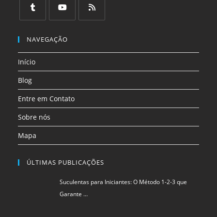
em
em
em
em
em
em
uma
uma
uma
uma
uma
uma
Abre
Abre
Abre
nova
nova
nova
nova
nova
nova
em
em
em
NAVEGAÇÃO
aba
aba
aba
aba
aba
aba
uma
uma
uma
Início
nova
nova
nova
aba
aba
aba
Blog
Entre em Contato
Sobre nós
Mapa
ÚLTIMAS PUBLICAÇÕES
Suculentas para Iniciantes: O Método 1-2-3 que
Garante …