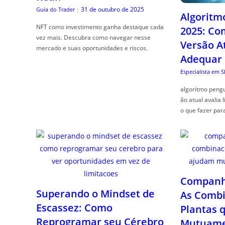
31 de outubro de 2025
Guia do Trader
|
Algoritm
NFT como investimento ganha destaque cada
2025: Co
vez mais. Descubra como navegar nesse
Versão A
mercado e suas oportunidades e riscos.
Adequar
Especialista em 
algoritmo pengu
ão atual avalia 
o que fazer par
Companhe
Superando o Mindset de
As Combi
Escassez: Como
Plantas 
Reprogramar seu Cérebro
Mutuame