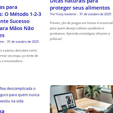
Dicas naturais para
as para
proteger seus alimentos
s: O Método 1-2-3
31 de outubro de 2025
The Trusty Gardener
|
nte Sucesso
Preven, ção de pragas em hortas é essencial
ara Mãos Não
para quem deseja cultivos saudáveis e
produtivos. Aprenda estratégias eficazes e
es
práticas!
31 de outubro de 2025
ner
|
so a passo, descubra como
ormar seu espa, ço verde de
s e encantadora.
xa