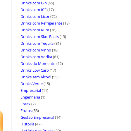
Drinks com Gin
(65)
Drinks com ICE
(17)
Drinks com Licor
(72)
Drinks com Refrigerante
(18)
Drinks com Rum
(76)
Drinks com Skol Beats
(13)
Drinks com Tequila
(31)
Drinks com Vinho
(18)
Drinks com Vodka
(81)
Drinks do Momento
(12)
Drinks Low Carb
(17)
Drinks sem Álcool
(55)
Drinks Verde
(15)
Empresarial
(11)
Engenharia
(1)
Forex
(2)
Frutas
(53)
Gestão Empresarial
(14)
História
(47)
História dos Drinks
(20)