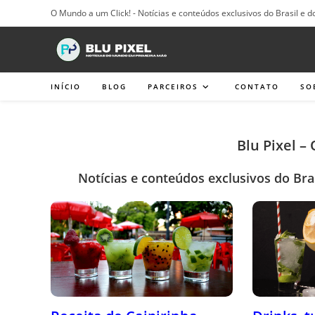
Ir
O Mundo a um Click! - Notícias e conteúdos exclusivos do Brasil e d
para
o
conteúdo
INÍCIO
BLOG
PARCEIROS
CONTATO
SO
Blu Pixel –
Notícias e conteúdos exclusivos do Bra