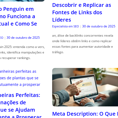
Descobrir e Replicar as
o Penguin em
Fontes de Links dos
mo Funciona a
Líderes
tual e Como Se
30 de outubro de 2025
Especialista em SEO
|
an, álise de backlinks concorrentes revela
30 de outubro de 2025
SEO
|
onde líderes obtêm links e como replicar
essas fontes para aumentar autoridade e
in 2025: entenda como a vers,
tráfego.
links, identifica manipulações e
a recuperar rankings.
iras Perfeitas:
nações de
que se Ajudam
Meta Description: O Que 
nte a Prosperar