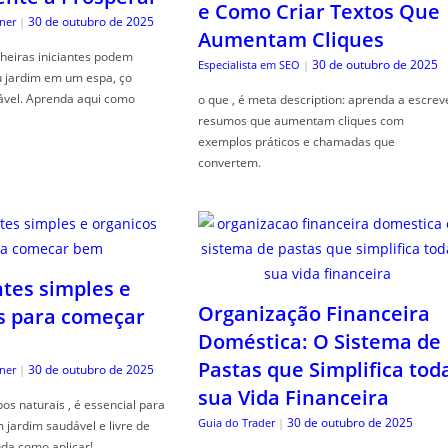
e Como Criar Textos Que
30 de outubro de 2025
ner
|
Aumentam Cliques
heiras iniciantes podem
30 de outubro de 2025
Especialista em SEO
|
u jardim em um espa, ço
ável. Aprenda aqui como
o que , é meta description: aprenda a escrev
resumos que aumentam cliques com
exemplos práticos e chamadas que
convertem.
ntes simples e
Organização Financeira
s para começar
Doméstica: O Sistema de
Pastas que Simplifica tod
30 de outubro de 2025
ner
|
sua Vida Financeira
s naturais , é essencial para
30 de outubro de 2025
Guia do Trader
|
jardim saudável e livre de
da como aplicar!