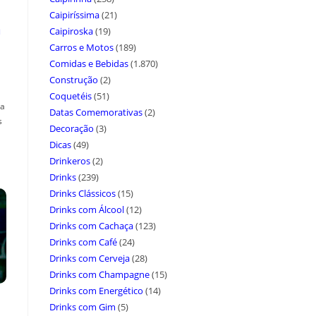
Caipiríssima
(21)
a
Caipiroska
(19)
Carros e Motos
(189)
Comidas e Bebidas
(1.870)
Construção
(2)
Coquetéis
(51)
ça
Datas Comemorativas
(2)
s
Decoração
(3)
Dicas
(49)
Drinkeros
(2)
Drinks
(239)
Drinks Clássicos
(15)
Drinks com Álcool
(12)
Drinks com Cachaça
(123)
Drinks com Café
(24)
Drinks com Cerveja
(28)
Drinks com Champagne
(15)
Drinks com Energético
(14)
Drinks com Gim
(5)