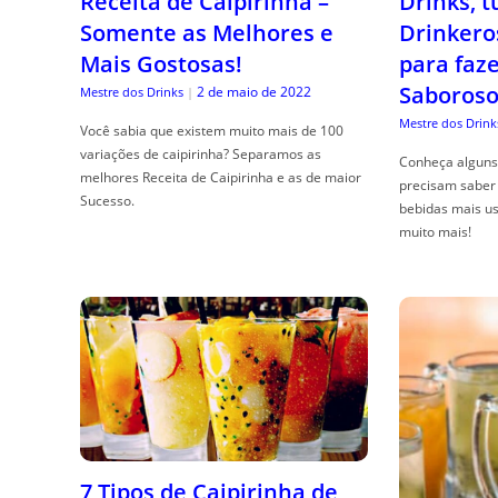
Receita de Caipirinha –
Drinks, 
Somente as Melhores e
Drinkero
Mais Gostosas!
para faz
Saboroso
2 de maio de 2022
Mestre dos Drinks
|
Mestre dos Drink
Você sabia que existem muito mais de 100
variações de caipirinha? Separamos as
Conheça alguns 
melhores Receita de Caipirinha e as de maior
precisam saber 
Sucesso.
bebidas mais us
muito mais!
7 Tipos de Caipirinha de