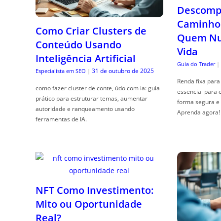
Descompl
Caminho 
Como Criar Clusters de
Quem Nun
Conteúdo Usando
Vida
Inteligência Artificial
Guia do Trader
|
31 de outubro de 2025
Especialista em SEO
|
Renda fixa para 
como fazer cluster de conte, údo com ia: guia
essencial para 
prático para estruturar temas, aumentar
forma segura e 
autoridade e ranqueamento usando
Aprenda agora!
ferramentas de IA.
NFT Como Investimento:
Mito ou Oportunidade
Real?