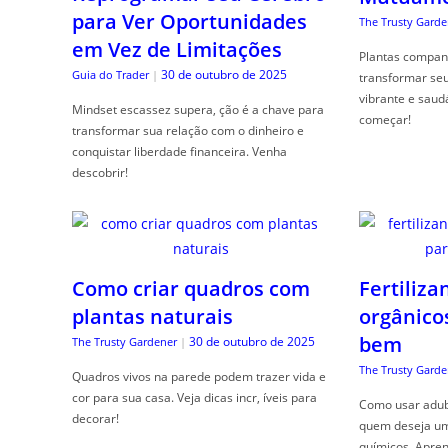
para Ver Oportunidades
The Trusty Garde
em Vez de Limitações
Plantas compan
30 de outubro de 2025
Guia do Trader
|
transformar se
vibrante e saud
Mindset escassez supera, ção é a chave para
começar!
transformar sua relação com o dinheiro e
conquistar liberdade financeira. Venha
descobrir!
Como criar quadros com
Fertiliza
plantas naturais
orgânico
bem
30 de outubro de 2025
The Trusty Gardener
|
The Trusty Garde
Quadros vivos na parede podem trazer vida e
cor para sua casa. Veja dicas incr, íveis para
Como usar adubo
decorar!
quem deseja um 
químicos. Apren