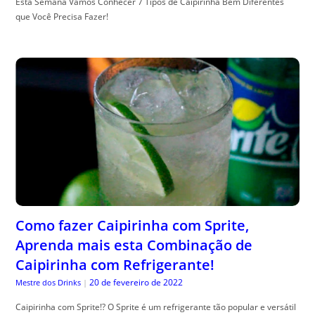
Esta Semana Vamos Conhecer 7 Tipos de Caipirinha Bem Diferentes
que Você Precisa Fazer!
Como fazer Caipirinha com Sprite,
Aprenda mais esta Combinação de
Caipirinha com Refrigerante!
20 de fevereiro de 2022
Mestre dos Drinks
|
Caipirinha com Sprite!? O Sprite é um refrigerante tão popular e versátil