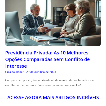
Previdência Privada: As 10 Melhores
Opções Comparadas Sem Conflito de
Interesse
29 de outubro de 2025
Guia do Trader
|
Comparativo previd, ência privada ajuda a entender os benefícios e
escolher o melhor plano. Veja como otimizar sua escolha!
ACESSE AGORA MAIS ARTIGOS INCRÍVEIS