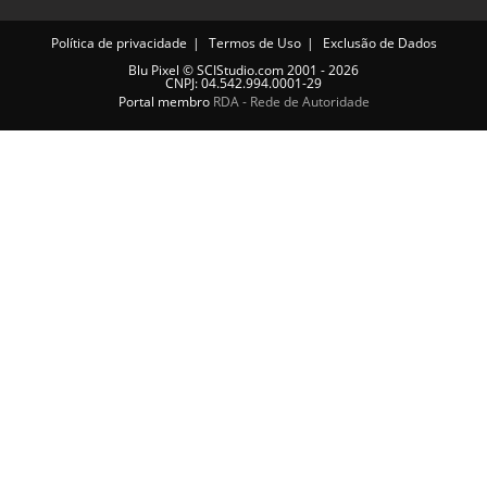
Política de privacidade
Termos de Uso
Exclusão de Dados
Blu Pixel
©
SCIStudio.com
2001 - 2026
CNPJ: 04.542.994.0001-29
Portal membro
RDA - Rede de Autoridade