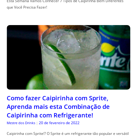
Esta Semana Vamos Conhecer 7 Tipos de Caipirinha Bem Diferentes
que Você Precisa Fazer!
Como fazer Caipirinha com Sprite,
Aprenda mais esta Combinação de
Caipirinha com Refrigerante!
20 de fevereiro de 2022
Mestre dos Drinks
|
Caipirinha com Sprite!? O Sprite é um refrigerante tão popular e versátil